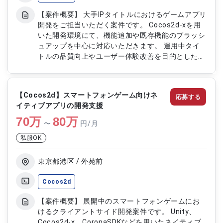
【案件概要】 大手IPタイトルにおけるゲームアプリ
開発をご担当いただく案件です。 Cocos2d-xを用
いた開発環境にて、機能追加や既存機能のブラッシ
ュアップを中心に対応いただきます。 運用中タイ
トルの品質向上やユーザー体験改善を目的とした継
続的な開発に携わっていただきます。 ゲーム開発
経験を活かしながら、大型IP案件に参画できる環境
です。 【作業内容】 ・Cocos2d-xを用いたゲーム
【Cocos2d】スマートフォンゲーム向けネ
応募する
開発および実装 ・ゲーム機能の追加および改修対
イティブアプリの開発支援
応 ・既存機能のブラッシュアップ対応 ・不具合修
70
万
正および動作検証 ・ゲーム品質向上に向けた改善
80
万
〜
円/月
対応
私服OK
東京都港区 / 外苑前
Cocos2d
【案件概要】 展開中のスマートフォンゲームにお
けるクライアントサイド開発案件です。 Unity、
Cocos2d-x、CoronaSDKなどを用いたネイティブ