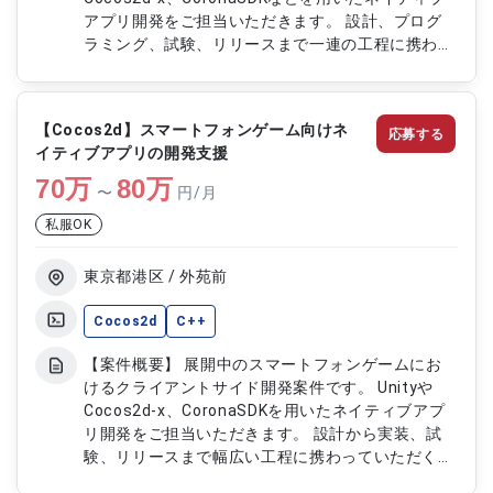
アプリ開発をご担当いただきます。 設計、プログ
ラミング、試験、リリースまで一連の工程に携わっ
ていただきます。 ゲーム運営に必要な各種機能改
修や運用対応にも関与いただけるポジションです。
【作業内容】 ・Unity、Cocos2d-x、CoronaSDKを
【Cocos2d】スマートフォンゲーム向けネ
応募する
用いたアプリ開発 ・スマートフォン向けゲームの
イティブアプリの開発支援
設計、実装、試験対応 ・サーバーサイド通信およ
70
万
び課金機能の開発 ・UI改善、描画対応、インゲーム
80
万
〜
円/月
改修 ・SDK導入およびストア申請対応
私服OK
東京都港区 / 外苑前
Cocos2d
C++
【案件概要】 展開中のスマートフォンゲームにお
けるクライアントサイド開発案件です。 Unityや
Cocos2d-x、CoronaSDKを用いたネイティブアプ
リ開発をご担当いただきます。 設計から実装、試
験、リリースまで幅広い工程に携わっていただくポ
ジションです。 ゲーム運営に必要な機能改修やSDK