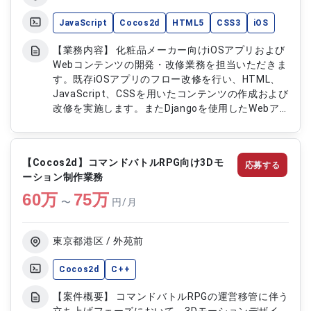
JavaScript
Cocos2d
HTML5
CSS3
iOS
【業務内容】 化粧品メーカー向けiOSアプリおよび
Webコンテンツの開発・改修業務を担当いただきま
す。既存iOSアプリのフロー改修を行い、HTML、
JavaScript、CSSを用いたコンテンツの作成および
改修を実施します。またDjangoを使用したWebア
プリケーションの開発および改修も担当し、複数領
域にまたがる開発対応を行います。 【作業内容】
・iOSアプリのフロー改修対応 ・HTML、
【Cocos2d】コマンドバトルRPG向け3Dモ
応募する
JavaScript、CSSによるコンテンツ作成および改修
ーション制作業務
・Djangoを用いたWebアプリケーション開発およ
60
万
び改修 ・既存コンテンツの改善および修正対応 ・
75
万
〜
円/月
コンテンツ作成業務対応
東京都港区 / 外苑前
Cocos2d
C++
【案件概要】 コマンドバトルRPGの運営移管に伴う