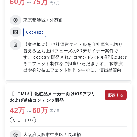
60
万
モデル調整 ・モデリング制作のスケジュールおよ
75
万
〜
円/月
び品質管理 ・外部協力会社との調整および資料管
理対応
東京都港区 / 外苑前
Cocos2d
【案件概要】 他社運営タイトルを自社運営へ切り
替える立ち上げフェーズの3Dデザイナー案件で
す。 cocosで開発されたコマンドバトルRPGにおけ
るエフェクト制作をご担当いただきます。 攻撃演
出や必殺技エフェクト制作を中心に、演出品質向上
に関わる業務へ携わっていただく想定です。 外部
協力会社との調整や制作進行管理など、運営移管に
伴う各種対応もご担当いただきます。 【作業内
【HTML5】化粧品メーカー向けiOSアプリ
応募する
容】 ・Bishamonを用いた攻撃、必殺技エフェクト
およびWebコンテンツ開発
制作および組み込み ・After Effectsを用いた演出
42
万
仮組対応 ・エフェクト制作のスケジュールおよび
60
万
〜
円/月
品質管理 ・外部協力会社との調整および進行管理
リモートOK
・各種資料、制作物の引継ぎおよび管理対応
大阪府大阪市中央区 / 長堀橋