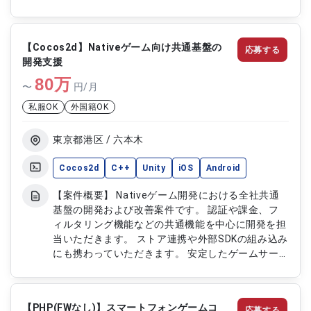
す。 機能改善や効果検証を通じて、ゲーム体験の
向上を推進する案件です。 【作業内容】 ・ゲーム
クライアントの設計および開発 ・開発ツールやラ
【Cocos2d】Nativeゲーム向け共通基盤の
応募する
イブラリ、フレームワークの選定および実装 ・開
開発支援
発環境の設計、構築および運用 ・機能投入後の効
80
果検証および改善対応 ・設計レビューおよびコー
万
〜
円/月
ドレビューの実施
私服OK
外国籍OK
東京都港区 / 六本木
Cocos2d
C++
Unity
iOS
Android
【案件概要】 Nativeゲーム開発における全社共通
基盤の開発および改善案件です。 認証や課金、フ
ィルタリング機能などの共通機能を中心に開発を担
当いただきます。 ストア連携や外部SDKの組み込み
にも携わっていただきます。 安定したゲームサー
ビス基盤の構築および改善を推進するポジションで
す。 【作業内容】 ・認証機能の開発および改善 ・
課金機能の開発および保守対応 ・キーワードフィ
【PHP(FWなし)】スマートフォンゲームコ
応募する