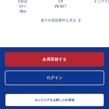
C言語
C#
インフラ
C++
VB.NET
VBA
全ての言語案件を見る
会員登録する
ログイン
エンジニアをお探しの企業様