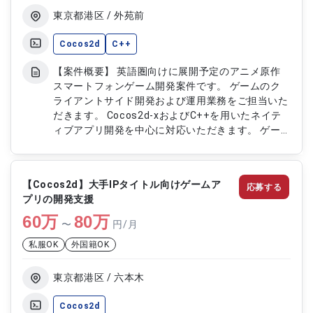
東京都港区 / 外苑前
Cocos2d
C++
【案件概要】 英語圏向けに展開予定のアニメ原作
スマートフォンゲーム開発案件です。 ゲームのク
ライアントサイド開発および運用業務をご担当いた
だきます。 Cocos2d-xおよびC++を用いたネイテ
ィブアプリ開発を中心に対応いただきます。 ゲー
ム運営に必要な機能改修やSDK導入、ストア申請な
ど幅広い業務に携わることができる案件です。
【作業内容】 ・Cocos2d-x、C++を用いたネイテ
【Cocos2d】大手IPタイトル向けゲームア
応募する
ィブアプリ開発 ・スマートフォンゲームの設計、
プリの開発支援
実装、試験、リリース対応 ・サーバーサイド通
60
万
信、課金機能、UI関連開発 ・描画改善、インゲーム
80
万
〜
円/月
機能改修、SDK導入対応 ・ストア申請および運用保
私服OK
外国籍OK
守対応
東京都港区 / 六本木
Cocos2d