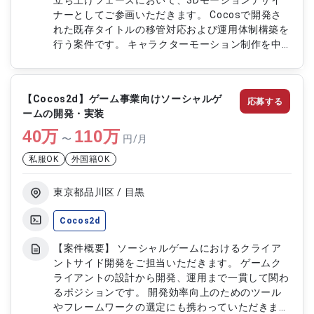
立ち上げフェーズにおいて、3Dモーションデザイ
ナーとしてご参画いただきます。 Cocosで開発さ
れた既存タイトルの移管対応および運用体制構築を
行う案件です。 キャラクターモーション制作を中
心に、演出や品質管理まで幅広くご担当いただきま
す。 外部協力会社との連携を含めた制作体制の管
理にも携わっていただきます。 【作業内容】 ・キ
【Cocos2d】ゲーム事業向けソーシャルゲ
応募する
ャラクターモーションの作成および組み込み対応
ームの開発・実装
・コントロールリグの作成 ・カットシーンなどの
40
万
演出モーション制作 ・モーション制作全般のスケ
110
万
〜
円/月
ジュールおよび品質管理 ・外部協力会社との調整
私服OK
外国籍OK
および進行管理 ・各種資料の引継ぎおよび管理対
応
東京都品川区 / 目黒
Cocos2d
【案件概要】 ソーシャルゲームにおけるクライア
ントサイド開発をご担当いただきます。 ゲームク
ライアントの設計から開発、運用まで一貫して関わ
るポジションです。 開発効率向上のためのツール
やフレームワークの選定にも携わっていただきま