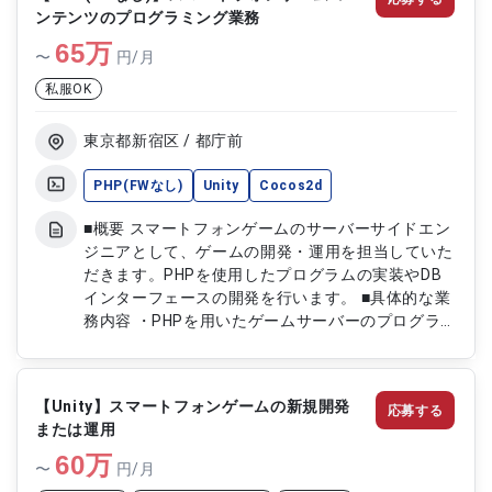
ルタリング機能の開発 ・ストア連携および外部SDK
ンテンツのプログラミング業務
の組み込み対応 ・共通基盤の改善および最適化対
65
応
万
〜
円/月
私服OK
東京都新宿区 / 都庁前
PHP(FWなし)
Unity
Cocos2d
■概要 スマートフォンゲームのサーバーサイドエン
ジニアとして、ゲームの開発・運用を担当していた
だきます。PHPを使用したプログラムの実装やDB
インターフェースの開発を行います。 ■具体的な業
務内容 ・PHPを用いたゲームサーバーのプログラム
開発 ・LAMP環境での開発・運用 ・DBインターフ
ェースの開発 ・ゲーム業界での実務経験を活かし
たプログラムの最適化
【Unity】スマートフォンゲームの新規開発
応募する
または運用
60
万
〜
円/月