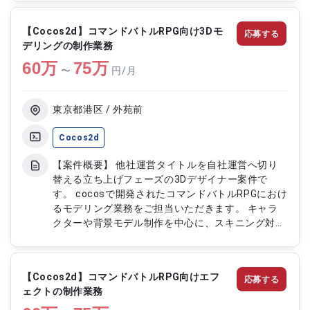
導入など、運用開発業務にも関与いただける案件で
す。 【作業内容】 ・Unity、Cocos2d-x、
【Cocos2d】コマンドバトルRPG向け3Dモ
応募する
CoronaSDKを用いたアプリ開発 ・スマートフォン
デリングの制作業務
向けゲームの設計、実装、試験対応 ・サーバーサ
60
万
イド通信および課金機能開発 ・UI改善、描画対応、
75
万
〜
円/月
インゲーム改修 ・SDK導入およびストア申請対応
東京都港区 / 外苑前
Cocos2d
【案件概要】 他社運営タイトルを自社運営へ切り
替える立ち上げフェーズの3Dデザイナー案件で
す。 cocosで開発されたコマンドバトルRPGにおけ
るモデリング業務をご担当いただきます。 キャラ
クターや背景モデル制作を中心に、スキニング対応
や品質管理にも携わっていただく想定です。 外部
協力会社との調整や制作物管理など、運営移管に伴
う各種対応もご担当いただきます。 【作業内容】
【Cocos2d】コマンドバトルRPG向けエフ
応募する
・キャラクターモデルの作成および組み込み対応
ェクトの制作業務
・背景モデルの制作対応 ・スキニング対応および