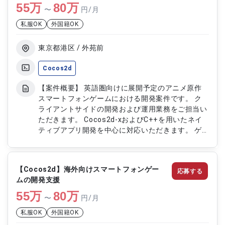
55
万
80
万
〜
円/月
私服OK
外国籍OK
東京都港区 / 外苑前
Cocos2d
【案件概要】 英語圏向けに展開予定のアニメ原作
スマートフォンゲームにおける開発案件です。 ク
ライアントサイドの開発および運用業務をご担当い
ただきます。 Cocos2d-xおよびC++を用いたネイ
ティブアプリ開発を中心に対応いただきます。 ゲ
ームサービス運営に必要な各種機能開発や改善対応
まで幅広く携わることができる案件です。 【作業
内容】 ・Cocos2d-x、C++を用いたネイティブア
【Cocos2d】海外向けスマートフォンゲー
応募する
プリ開発 ・スマートフォンゲームの設計、プログ
ムの開発支援
ラミング、試験、リリース対応 ・サーバーサイド
55
万
通信、課金機能、UI関連開発 ・描画改善、インゲー
80
万
〜
円/月
ム改修、SDK導入対応 ・ストア申請および運用保守
私服OK
外国籍OK
対応