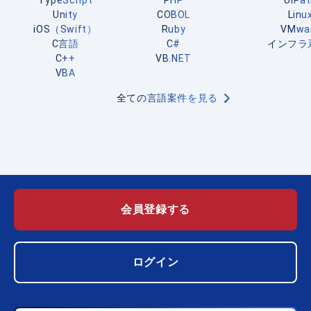
TypeScript
PHP
UiPa
Unity
COBOL
Linu
iOS（Swift）
Ruby
VMwa
C言語
C#
インフラ
C++
VB.NET
VBA
全ての言語案件を見る
会員登録する
ログイン