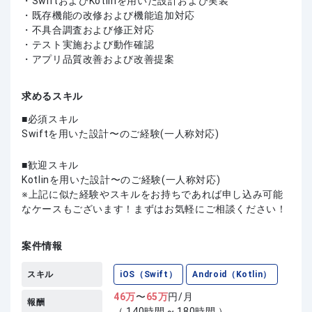
・SwiftおよびKotlinを用いた設計および実装
・既存機能の改修および機能追加対応
・不具合調査および修正対応
・テスト実施および動作確認
・アプリ品質改善および改善提案
求めるスキル
必須スキル
Swiftを用いた設計〜のご経験(一人称対応)
歓迎スキル
Kotlinを用いた設計〜のご経験(一人称対応)
上記に似た経験やスキルをお持ちであれば申し込み可能
なケースもございます！まずはお気軽にご相談ください！
案件情報
スキル
iOS（Swift）
Android（Kotlin）
46
万
〜
65
万
円/月
報酬
（ 140時間 ~ 180時間 ）