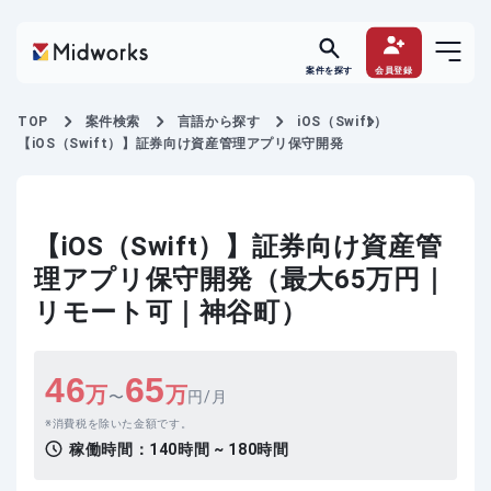
案件を探す
会員登録
TOP
案件検索
言語から探す
iOS（Swift）
【iOS（Swift）】証券向け資産管理アプリ保守開発
【iOS（Swift）】証券向け資産管
理アプリ保守開発（最大65万円｜
リモート可｜神谷町）
46
65
万
万
〜
円/月
消費税を除いた金額です。
稼働時間：
140時間 ~ 180時間