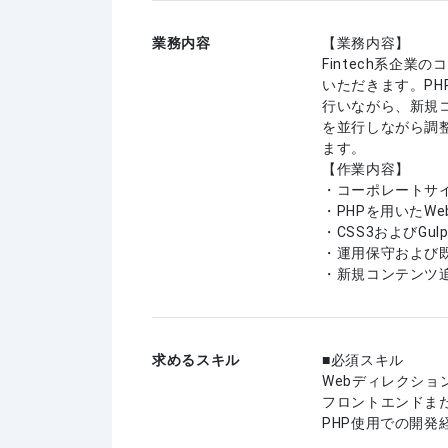
業務内容
【業務内容】
Fintech系企
いただきます。PH
行いながら、新規
を並行しながら調
ます。
【作業内容】
・コーポレートサ
・PHPを用いたW
・CSS3およびG
・運用保守および
・新規コンテンツ
求めるスキル
必須スキル
Webディレクショ
フロントエンドま
PHP使用での開発