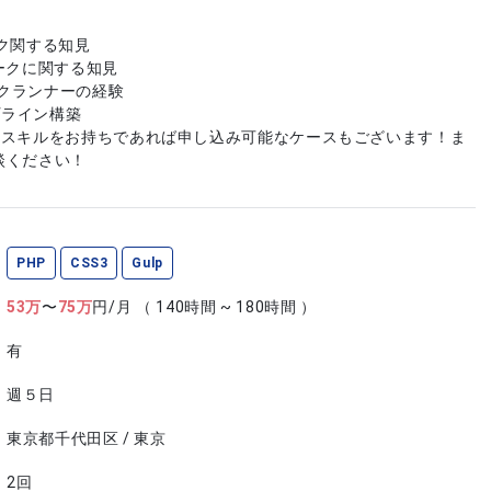
ク関する知見
ークに関する知見
スクランナーの経験
プライン構築
やスキルをお持ちであれば申し込み可能なケースもございます！ま
談ください！
PHP
CSS3
Gulp
53
万
〜
75
万
円/月
（ 140時間 ~ 180時間 ）
有
週５日
東京都千代田区 / 東京
2回