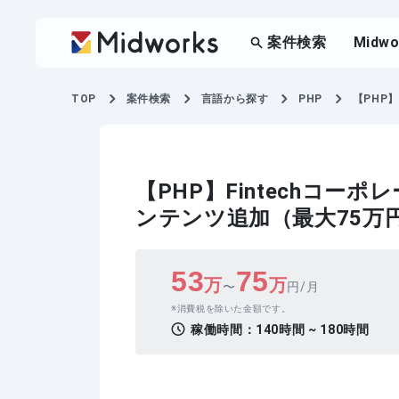
案件検索
Midw
TOP
案件検索
言語から探す
PHP
【PHP
【PHP】Fintechコ
ンテンツ追加（最大75万
53
75
万
万
〜
円/月
消費税を除いた金額です。
稼働時間：
140時間 ~ 180時間