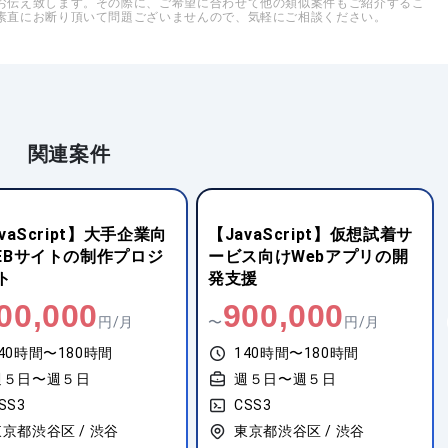
お伝え致します。その際に、ご希望に合わせて他の類似案件もご紹介するこ
素直にお断り頂いて問題ございませんので、気軽にご相談ください。
関連案件
vaScript】仮想試着サ
【CSS3】FX企業向けフロ
ス向けWebアプリの開
ントエンドの設計・開発
援
00,000
500,000
円/月
〜
円/月
40時間〜180時間
140時間〜180時間
週５日〜週５日
週５日〜週５日
SS3
CSS3
京都渋谷区 / 渋谷
東京都千代田区 / 神田