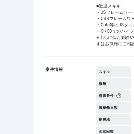
歓迎スキル
・JSフレームワー
・CSSフレームワ
・Gulp等のJSタ
・CI/CDでのパイ
上記に似た経験
ずはお気軽にご相
案件情報
スキル
報酬
精算条件
週稼働日数
勤務地
面談回数