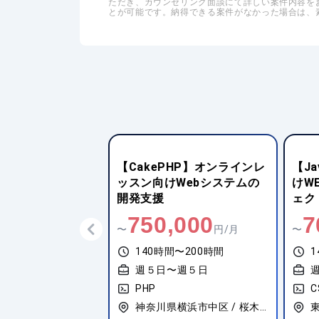
ただき、カウンセリング面談にて詳しい案件内容を
とが可能です。納得できる案件がなかった場合は、
PHP】オンラインレ
【JavaScript】大手企業向
【Ja
Webシステムの
けWEBサイトの制作プロジ
ービ
ェクト
発支
,000
700,000
9
円/月
〜
円/月
〜
間〜200時間
140時間〜180時間
1
〜週５日
週５日〜週５日
CSS3
C
神奈川県横浜市中区 / 桜木町
東京都渋谷区 / 渋谷
東