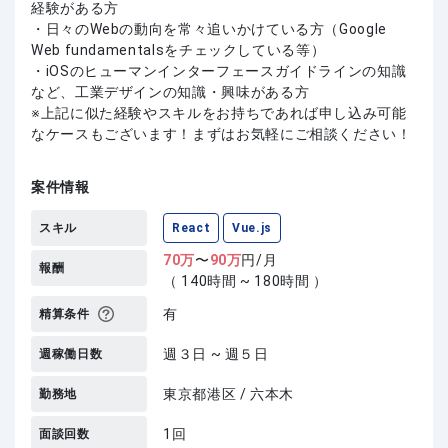
経験がある方
・日々のWebの動向を常々追いかけている方（Google
Web fundamentalsをチェックしている等）
・iOSのヒューマンインターフェースガイドラインの知識
など、工業デザインの知識・興味がある方
上記に似た経験やスキルをお持ちであれば申し込み可能
なケースもございます！まずはお気軽にご相談ください！
案件情報
スキル
React
Vue.js
70
万
〜
90
万
円/月
報酬
（ 140時間 ~ 180時間 ）
有
精算条件
週３日 ~ 週５日
週稼働日数
東京都港区 / 六本木
勤務地
1回
面談回数