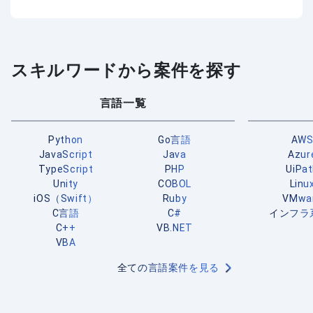
スキルワードから案件を探す
言語一覧
Python
Go言語
AW
JavaScript
Java
Azur
TypeScript
PHP
UiPa
Unity
COBOL
Linu
iOS（Swift）
Ruby
VMwa
C言語
C#
インフラ
C++
VB.NET
VBA
全ての言語案件を見る