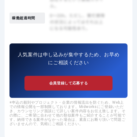
稼働超過時間
人気案件は申し込みが集中するため、お早め
にご相談ください
会員登録して応募する
申込の殺到やプロジェクト・企業の情報流出を防ぐため、Web上
での情報公開を一部制限しております。Midworksにご登録いただ
き、カウンセリング面談にて詳しい案件内容をお伝え致します。そ
の際に、ご希望に合わせて他の類似案件もご紹介することが可能で
す。納得できる案件がなかった場合は、素直にお断り頂いて問題ご
ざいませんので、気軽にご相談ください。