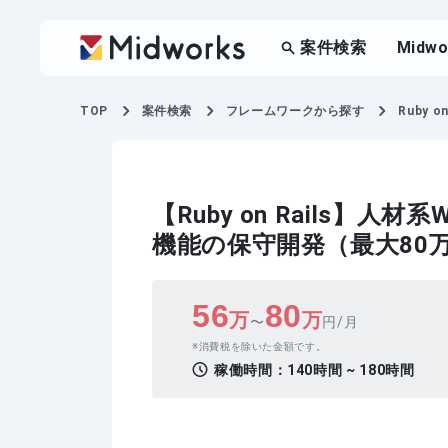
案件検索
Midw
TOP
案件検索
フレームワークから探す
Ruby on
【Ruby on Rails】
機能の保守開発（最大80
56
80
万
万
〜
円/月
消費税を除いた金額です。
稼働時間：
140時間 ~ 180時間