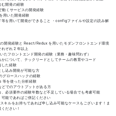
含む開発の経験
上で動くサービスの開発経験
leCIを用いた開発経験
等を用いて開発ができること ・configファイルや設定の読み解
ils での開発経験と React/Redux を用いたモダンフロントエンド環境
ぞれ 2 年以上
t を用いたフロントエンド開発の経験（業務・趣味問わず）
れかについて、テックリードとしてチームの教育やコード
与した経験
とし込み開発が可能な方
でのグロースハックの経験
ytics 等を使った分析経験
ブログなどでのアウトプットがある方
合、必須要件の経験年数など不足している場合でも考慮可能
可能であればご併記ください
やスキルをお持ちであれば申し込み可能なケースもございます！ま
談ください！