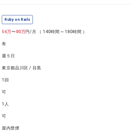
Ruby on Rails
56
万
〜
80
万
円/月
（ 140時間 ~ 180時間 ）
有
週５日
東京都品川区 / 目黒
1回
可
1人
可
屋内禁煙