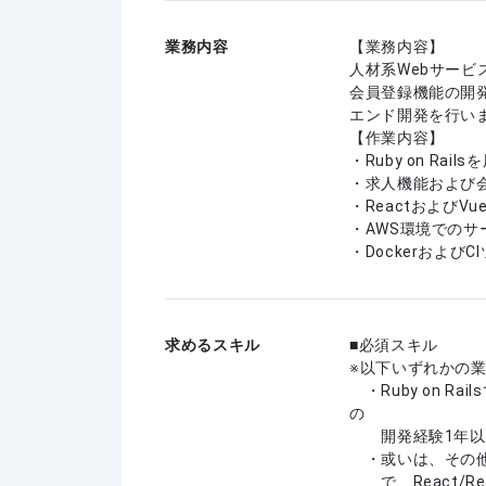
業務内容
【業務内容】
人材系Webサー
会員登録機能の開発を
エンド開発を行い
【作業内容】
・Ruby on R
・求人機能および
・ReactおよびV
・AWS環境での
・Dockerおよび
求めるスキル
必須スキル
※以下いずれかの
・Ruby on R
の
開発経験1年以
・或いは、その他
で、React/R