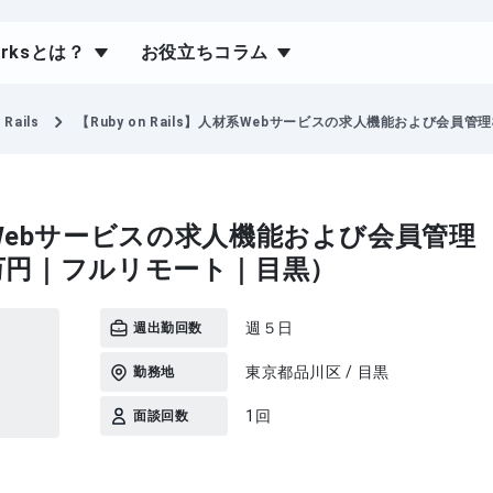
orksとは？
お役立ちコラム
 Rails
【Ruby on Rails】人材系Webサービスの求人機能および会員
人材系Webサービスの求人機能および会員管理
万円｜フルリモート｜目黒）
週５日
週出勤回数
東京都品川区 / 目黒
勤務地
1回
面談回数