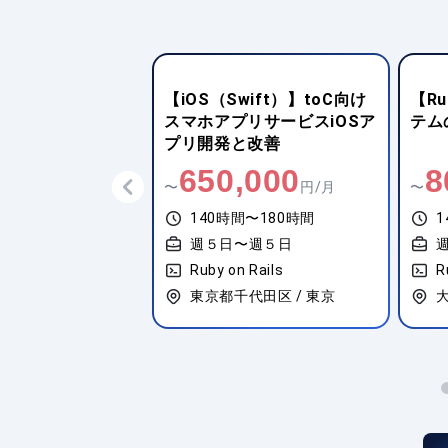
 Rails】toC向け
【iOS（Swift）】toC向け
【Ru
サーバーサイド開
スマホアプリサービスiOSア
テム
改善
プリ開発と改善
,000
650,000
8
円/月
〜
円/月
〜
間〜180時間
140時間〜180時間
1
〜週５日
週５日〜週５日
 Rails
Ruby on Rails
R
代田区 / 東京
東京都千代田区 / 東京