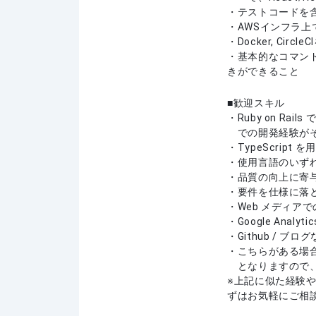
・テストコードを
・AWSインフラ
・Docker, Circ
・基本的なコマンド
きができること
歓迎スキル
・Ruby on Ra
での開発経験がそれ
・TypeScrip
・使用言語のいず
・品質の向上に寄
・要件を仕様に落
・Web メディア
・Google Anal
・Github / 
・こちらがある場
となりますので、
上記に似た経験
ずはお気軽にご相