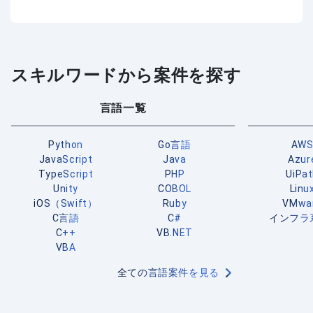
スキルワードから案件を探す
言語一覧
Python
Go言語
AW
JavaScript
Java
Azur
TypeScript
PHP
UiPa
Unity
COBOL
Linu
iOS（Swift）
Ruby
VMwa
C言語
C#
インフラ
C++
VB.NET
VBA
全ての言語案件を見る