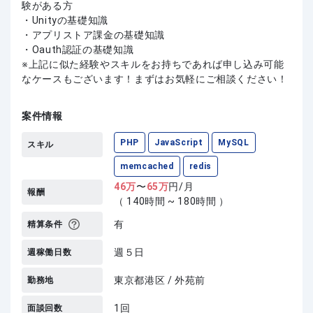
験がある方
・Unityの基礎知識
・アプリストア課金の基礎知識
・Oauth認証の基礎知識
上記に似た経験やスキルをお持ちであれば申し込み可能
なケースもございます！まずはお気軽にご相談ください！
案件情報
PHP
JavaScript
MySQL
スキル
memcached
redis
46
万
〜
65
万
円/月
報酬
（ 140時間 ~ 180時間 ）
有
精算条件
週５日
週稼働日数
東京都港区 / 外苑前
勤務地
1回
面談回数