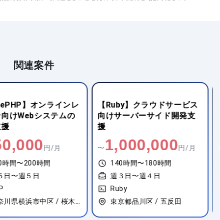
関連案件
uby】クラウドサービス
【Ruby】Webサービスイン
サーバーサイド開発支
フラ環境の開発・運用業務
,000,000
950,000
円/月
〜
円/月
40時間〜180時間
140時間〜180時間
週３日〜週４日
週５日〜週５日
uby
Ruby
東京都品川区 / 五反田
東京都千代田区 / 東京