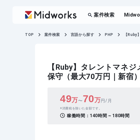
案件検索
Midw
TOP
案件検索
言語から探す
PHP
【Rub
【Ruby】タレントマネ
保守（最大70万円｜新宿
49
70
万
万
〜
円/月
消費税を除いた金額です。
稼働時間：
140時間 ~ 180時間