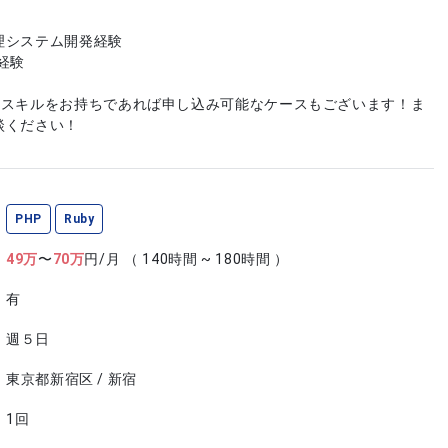
理システム開発経験
経験
やスキルをお持ちであれば申し込み可能なケースもございます！ま
談ください！
PHP
Ruby
49
万
〜
70
万
円/月
（ 140時間 ~ 180時間 ）
有
週５日
東京都新宿区 / 新宿
1回