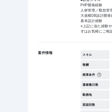
PHP開発経験
人材管理／勤怠管
大規模DB設計開発
基本設計経験
上記に似た経験
ずはお気軽にご相
案件情報
スキル
報酬
精算条件
週稼働日数
勤務地
面談回数