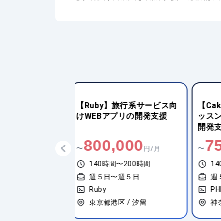
】旅行系サービス向
【CakePHP】オンラインレ
【R
プリの開発支援
ッスン向けWebシステムの
向け
開発支援
援
,000
750,000
1
円/月
〜
円/月
〜
間〜200時間
140時間〜200時間
1
〜週５日
週５日〜週５日
PHP
R
区 / 汐留
神奈川県横浜市中区 / 桜木町