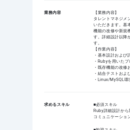
業務内容
【業務内容】
タレントマネジメ
いただきます。基
機能の改修や新規
す。詳細設計以降
す。
【作業内容】
・基本設計および
・Rubyを用いた
・既存機能の改修
・結合テストおよ
・Linux/MyS
求めるスキル
必須スキル
Ruby詳細設計か
コミュニケーショ
歓迎スキル