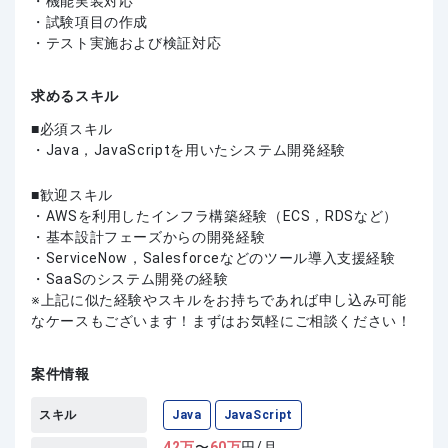
・機能実装対応
・試験項目の作成
・テスト実施および検証対応
求めるスキル
必須スキル
・Java，JavaScriptを用いたシステム開発経験
歓迎スキル
・AWSを利用したインフラ構築経験（ECS，RDSなど）
・基本設計フェーズからの開発経験
・ServiceNow，Salesforceなどのツール導入支援経験
・SaaSのシステム開発の経験
上記に似た経験やスキルをお持ちであれば申し込み可能
なケースもございます！まずはお気軽にご相談ください！
案件情報
スキル
Java
JavaScript
42
万
〜
60
万
円/月