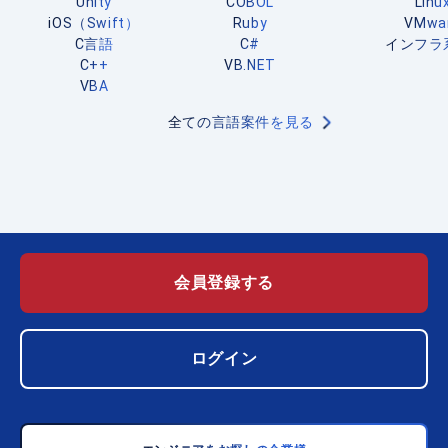
Unity
COBOL
Linu
iOS（Swift）
Ruby
VMwa
C言語
C#
インフラ
C++
VB.NET
VBA
全ての言語案件を見る
会員登録する
ログイン