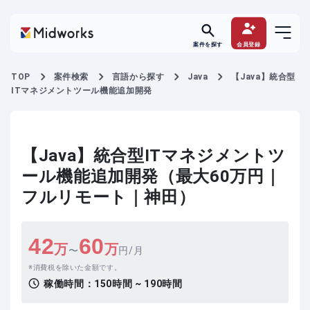
案件を探す
会員登録
TOP
案件検索
言語から探す
Java
【Java】統合型
ITマネジメントツール機能追加開発
【Java】統合型ITマネジメントツ
ール機能追加開発（最大60万円｜
フルリモート｜神田）
42
60
万
万
〜
円/月
消費税を除いた金額です。
稼働時間：
150時間 ~ 190時間