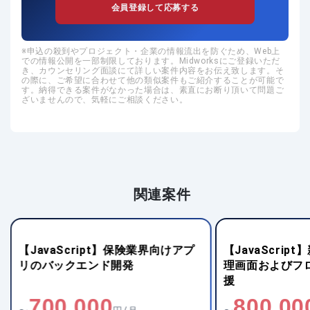
会員登録して応募する
申込の殺到やプロジェクト・企業の情報流出を防ぐため、Web上
での情報公開を一部制限しております。Midworksにご登録いただ
き、カウンセリング面談にて詳しい案件内容をお伝え致します。そ
の際に、ご希望に合わせて他の類似案件もご紹介することが可能で
す。納得できる案件がなかった場合は、素直にお断り頂いて問題ご
ざいませんので、気軽にご相談ください。
関連案件
【JavaScript】保険業界向けアプ
【JavaScrip
リのバックエンド開発
理画面およびフ
援
700,000
800,00