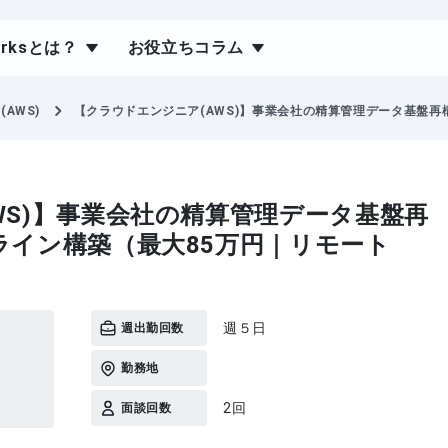
orksとは？
お役立ちコラム
AWS)
【クラウドエンジニア(AWS)】事業会社の精算管理データ基盤再
WS)】事業会社の精算管理データ基盤再
ライン構築（最大85万円｜リモート
週５日
週出勤回数
勤務地
2回
面談回数