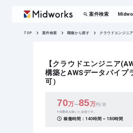
案件検索
Midw
TOP
案件検索
職種から探す
クラウドエンジニア(
【クラウドエンジニア(A
構築とAWSデータパイプ
可）
70
85
万
万
〜
円/月
消費税を除いた金額です。
稼働時間：
140時間 ~ 180時間