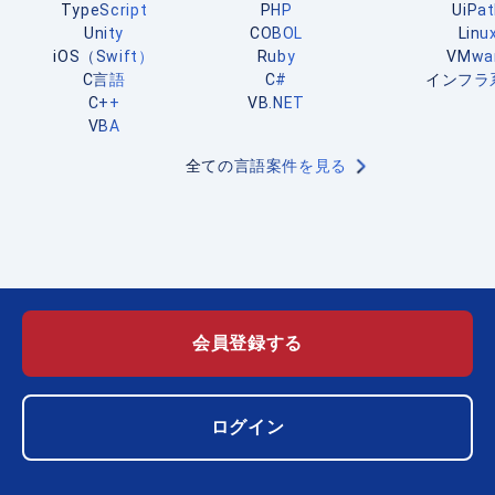
TypeScript
PHP
UiPa
Unity
COBOL
Linu
iOS（Swift）
Ruby
VMwa
C言語
C#
インフラ
C++
VB.NET
VBA
全ての言語案件を見る
会員登録する
ログイン