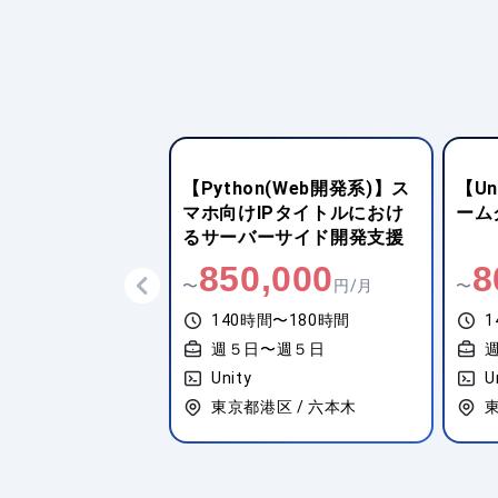
n(Web開発系)】ス
【Unity】スマートフォンゲ
【U
Pタイトルにおけ
ームクライアント開発
けサ
ーサイド開発支援
ムU
,000
800,000
7
円/月
〜
円/月
〜
間〜180時間
140時間〜180時間
1
〜週５日
週４日〜週４日
Unity
U
区 / 六本木
東京都渋谷区 / 渋谷