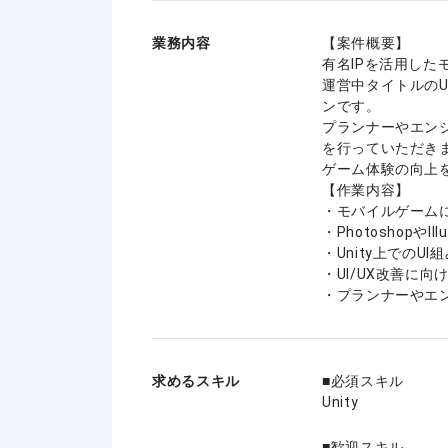
業務内容
【案件概要】
有名IPを活用した
運営中タイトルのU
ンです。
プランナーやエン
を行っていただき
ゲーム体験の向上
【作業内容】
・モバイルゲーム
・PhotoshopやIl
・Unity上でのU
・UI/UX改善に
・プランナーやエ
求めるスキル
必須スキル
Unity
歓迎スキル