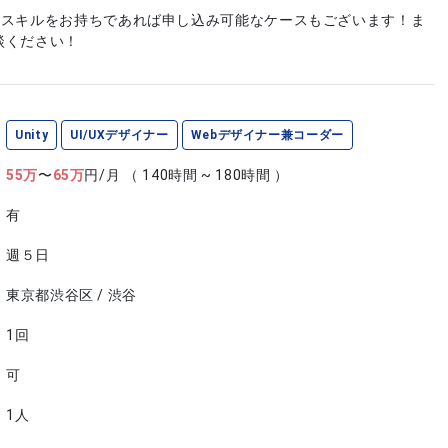
やスキルをお持ちであれば申し込み可能なケースもございます！ま
談ください！
Unity
UI/UXデザイナー
Webデザイナー兼コーダー
55
万
〜
65
万
円/月
（ 140時間 ~ 180時間 ）
有
週５日
東京都渋谷区 / 渋谷
1回
可
1人