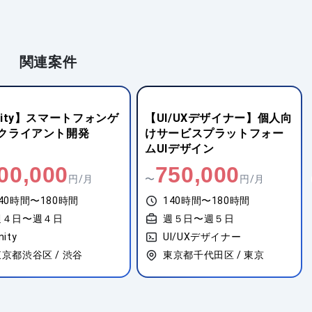
関連案件
I/UXデザイナー】個人向
【UI/UXデザイナー】オンラ
ービスプラットフォー
イン学習コミュニティ授業
Iデザイン
画像制作ディレクション
50,000
600,000
円/月
〜
円/月
40時間〜180時間
112時間〜144時間
週５日〜週５日
週４日〜週４日
I/UXデザイナー
UI/UXデザイナー
東京都千代田区 / 東京
東京都渋谷区 / 渋谷