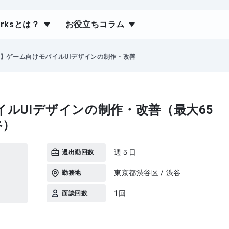
orksとは？
お役立ちコラム
ty】ゲーム向けモバイルUIデザインの制作・改善
バイルUIデザインの制作・改善（最大65
谷）
週５日
週出勤回数
東京都渋谷区 / 渋谷
勤務地
1回
面談回数