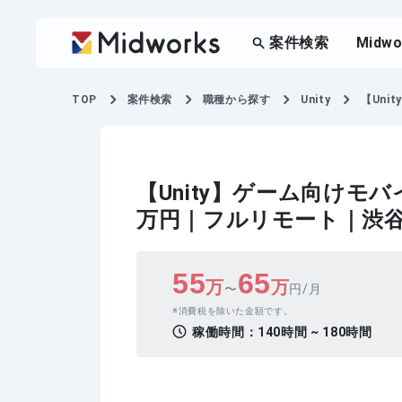
案件検索
Midw
TOP
案件検索
職種から探す
Unity
【Uni
【Unity】ゲーム向けモ
万円｜フルリモート｜渋
55
65
万
万
〜
円/月
消費税を除いた金額です。
稼働時間：
140時間 ~ 180時間