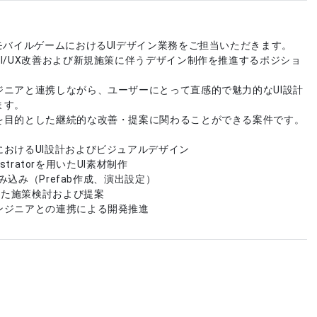
モバイルゲームにおけるUIデザイン業務をご担当いただきます。
I/UX改善および新規施策に伴うデザイン制作を推進するポジショ
ジニアと連携しながら、ユーザーにとって直感的で魅力的なUI設計
ます。
を目的とした継続的な改善・提案に関わることができる案件です。
におけるUI設計およびビジュアルデザイン
lustratorを用いたUI素材制作
I組み込み（Prefab作成、演出設定）
向けた施策検討および提案
ンジニアとの連携による開発推進