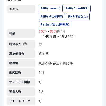
PHP(Laravel)
PHP(CakePHP)
スキル
PHP(その他FW)
PHP(FWなし)
Python(Web開発系)
70
万
〜
85
万
円/月
報酬
（ 140時間 ~ 180時間 ）
有
精算条件
週５日
週稼働日数
東京都渋谷区 / 恵比寿
勤務地
1回
面談回数
可
オンライン面談
1人
募集人数
可
リモートワーク