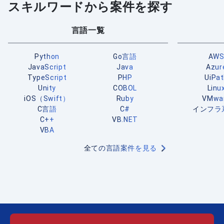
スキルワードから案件を探す
言語一覧
Python
Go言語
AW
JavaScript
Java
Azur
TypeScript
PHP
UiPa
Unity
COBOL
Linu
iOS（Swift）
Ruby
VMwa
C言語
C#
インフラ
C++
VB.NET
VBA
全ての言語案件を見る