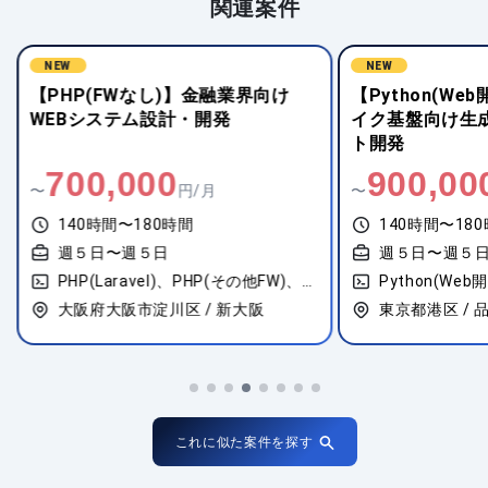
関連案件
NEW
NEW
【PHP(FWなし)】金融業界向け
【Python(W
WEBシステム設計・開発
イク基盤向け生成
ト開発
700,000
900,00
〜
円/月
〜
140時間〜180時間
140時間〜18
週５日〜週５日
週５日〜週５
PHP(Laravel)、PHP(その他FW)、PHP(FWなし)
Python(Web
大阪府大阪市淀川区 / 新大阪
東京都港区 / 
これに似た案件を探す