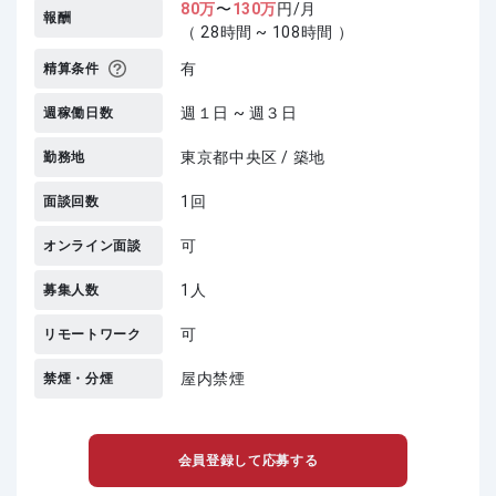
80
万
〜
130
万
円/月
報酬
（ 28時間 ~ 108時間 ）
有
精算条件
週１日 ~ 週３日
週稼働日数
東京都中央区 / 築地
勤務地
1回
面談回数
可
オンライン面談
1人
募集人数
可
リモートワーク
屋内禁煙
禁煙・分煙
会員登録して応募する