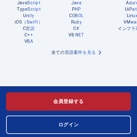
JavaScript
Java
Azur
TypeScript
PHP
UiPa
Unity
COBOL
Linu
iOS（Swift）
Ruby
VMwa
C言語
C#
インフラ
C++
VB.NET
VBA
全ての言語案件を見る
会員登録する
ログイン