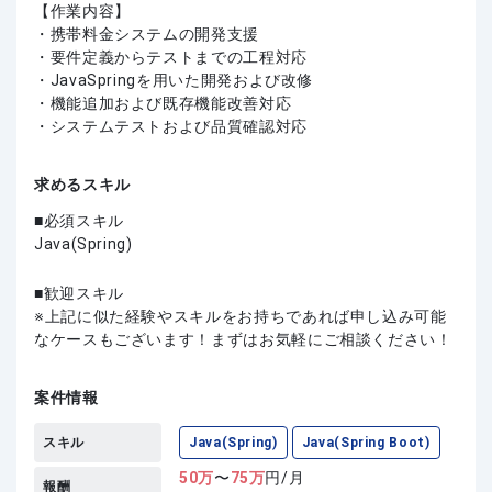
【作業内容】
・携帯料金システムの開発支援
・要件定義からテストまでの工程対応
・JavaSpringを用いた開発および改修
・機能追加および既存機能改善対応
・システムテストおよび品質確認対応
求めるスキル
必須スキル
Java(Spring)
歓迎スキル
上記に似た経験やスキルをお持ちであれば申し込み可能
なケースもございます！まずはお気軽にご相談ください！
案件情報
スキル
Java(Spring)
Java(Spring Boot)
50
万
〜
75
万
円/月
報酬