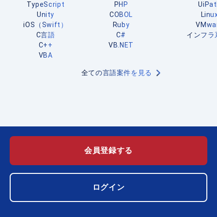
TypeScript
PHP
UiPa
Unity
COBOL
Linu
iOS（Swift）
Ruby
VMwa
C言語
C#
インフラ
C++
VB.NET
VBA
全ての言語案件を見る
会員登録する
ログイン