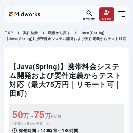
案件を探す
会員登録
TOP
案件検索
職種から探す
Java(Spring)
【Java(Spring)】携帯料金システム開発および要件定義からテスト対応
【Java(Spring)】携帯料金システ
ム開発および要件定義からテスト
対応（最大75万円｜リモート可｜
田町）
50
75
万
万
〜
円/月
消費税を除いた金額です。
稼働時間：
140時間 ~ 180時間