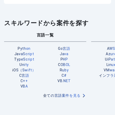
スキルワードから案件を探す
言語一覧
Python
Go言語
AW
JavaScript
Java
Azur
TypeScript
PHP
UiPa
Unity
COBOL
Linu
iOS（Swift）
Ruby
VMwa
C言語
C#
インフラ
C++
VB.NET
VBA
全ての言語案件を見る