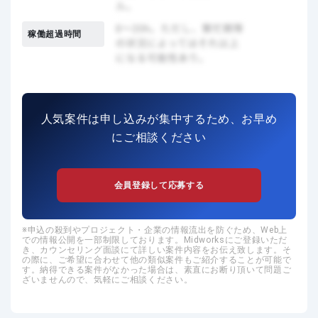
稼働超過時間
人気案件は申し込みが集中するため、お早め
にご相談ください
会員登録して応募する
申込の殺到やプロジェクト・企業の情報流出を防ぐため、Web上
での情報公開を一部制限しております。Midworksにご登録いただ
き、カウンセリング面談にて詳しい案件内容をお伝え致します。そ
の際に、ご希望に合わせて他の類似案件もご紹介することが可能で
す。納得できる案件がなかった場合は、素直にお断り頂いて問題ご
ざいませんので、気軽にご相談ください。