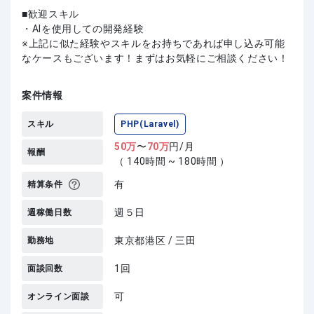
歓迎スキル
・AIを使用しての開発経験
上記に似た経験やスキルをお持ちであれば申し込み可能
なケースもございます！まずはお気軽にご相談ください！
案件情報
スキル
PHP(Laravel)
50
万
〜
70
万
円/月
報酬
（ 140時間 ~ 180時間 ）
有
精算条件
週５日
週稼働日数
東京都港区 / 三田
勤務地
1回
面談回数
可
オンライン面談