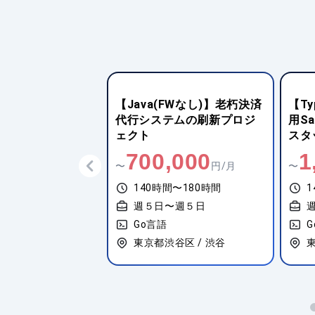
ipt(React)】
【Java(FWなし)】老朽決済
【Ty
ビス向けフルスタ
代行システムの刷新プロジ
用S
ェクト
スタ
,000
700,000
1
円/月
〜
円/月
〜
間〜180時間
140時間〜180時間
1
〜週５日
週５日〜週５日
Go言語
G
阪市北区 / 大阪
東京都渋谷区 / 渋谷
東