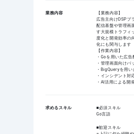
業務内容
【業務内容】
広告主向けDSPプ
配信基盤や管理画
す大規模トラフィ
度化と開発効率の
化にも関与します
【作業内容】
・Goを用いた広告
・管理画面向けバ
・BigQueryを
・インシデント対
・AI活用による
求めるスキル
必須スキル
Go言語
歓迎スキル
上記に似た経験