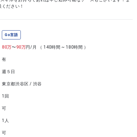
談ください！
Go言語
80
万
〜
90
万
円/月
（ 140時間 ~ 180時間 ）
有
週５日
東京都渋谷区 / 渋谷
1回
可
1人
可