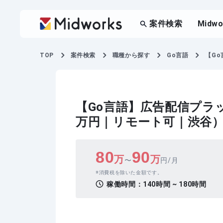
案件検索
Midw
TOP
案件検索
職種から探す
Go言語
【G
【Go言語】広告配信プラ
万円｜リモート可｜渋谷
80
90
万
万
〜
円/月
消費税を除いた金額です。
稼働時間：
140時間 ~ 180時間