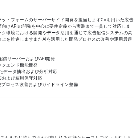
ラットフォームのサーバーサイド開発を担当しますGoを用いた広告
面向けAPIの開発を中心に要件定義から実装まで一貫して対応しま
ック環境における開発やデータ活用を通じて広告配信システムの高
向上を推進しますまたAIを活用した開発プロセスの改善や運用最適
配信サーバーおよびAPI開発
ックエンド機能開発
用いたデータ抽出および分析対応
応および運用保守対応
開発プロセス改善およびガイドライン整備
やスキルをお持ちであれば申し込み可能なケースもございます！ま