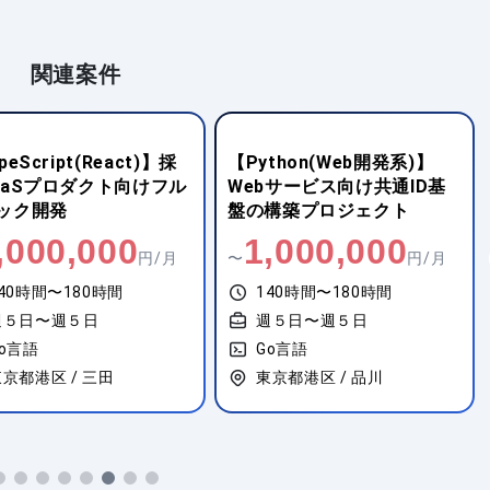
関連案件
peScript(React)】採
【Python(Web開発系)】
aaSプロダクト向けフル
Webサービス向け共通ID基
ック開発
盤の構築プロジェクト
,000,000
1,000,000
円/月
〜
円/月
40時間〜180時間
140時間〜180時間
週５日〜週５日
週５日〜週５日
o言語
Go言語
京都港区 / 三田
東京都港区 / 品川