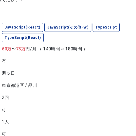
JavaScript(React)
JavaScript(その他FW)
TypeScript
TypeScript(React)
60
万
〜
75
万
円/月
（ 140時間 ~ 180時間 ）
有
週５日
東京都港区 / 品川
2回
可
1人
可