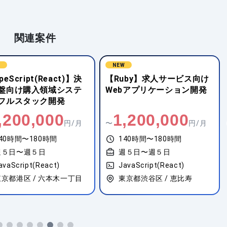
関連案件
W
NEW
peScript(React)】決
【Ruby】求人サービス向け
盤向け購入領域システ
Webアプリケーション開発
フルスタック開発
,200,000
1,200,000
円/月
〜
円/月
40時間〜180時間
140時間〜180時間
週５日〜週５日
週５日〜週５日
avaScript(React)
JavaScript(React)
東京都港区 / 六本木一丁目
東京都渋谷区 / 恵比寿