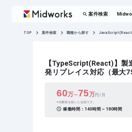
案件検索
Midw
TOP
案件検索
職種から探す
JavaScript(React
【TypeScript(Rea
発リプレイス対応（最大7
60
75
万
万
〜
円/月
消費税を除いた金額です。
稼働時間：
140時間 ~ 180時間