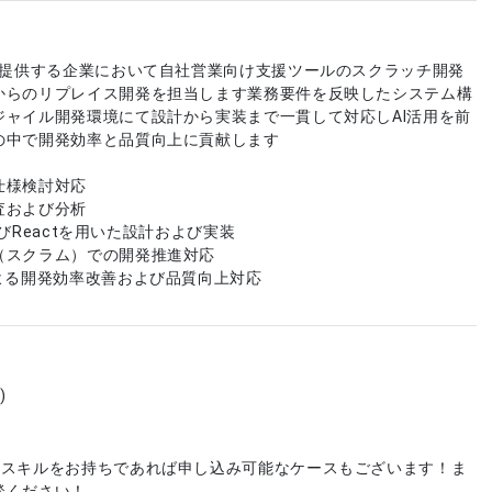
Sを提供する企業において自社営業向け支援ツールのスクラッチ開発
からのリプレイス開発を担当します業務要件を反映したシステム構
ジャイル開発環境にて設計から実装まで一貫して対応しAI活用を前
の中で開発効率と品質向上に貢献します
仕様検討対応
査および分析
およびReactを用いた設計および実装
（スクラム）での開発推進対応
による開発効率改善および品質向上対応
)
やスキルをお持ちであれば申し込み可能なケースもございます！ま
談ください！