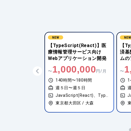
NEW
NE
ipt(React)】音
【TypeScript(React)】医
【Ty
ビス向けWebア
療情報管理サービス向け
済基
ション開発
Webアプリケーション開発
ムの
,000
1,000,000
1
円/月
〜
円/月
〜
間〜180時間
140時間〜180時間
1
〜週５日
週５日〜週５日
ipt(React)
JavaScript(React)、TypeScript
J
神奈川県横浜市西区 / 新高島
東京都大田区 / 大森