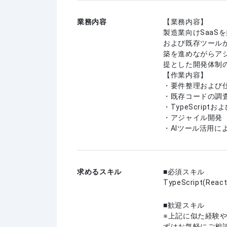
業務内容
【業務内容】
製造業向けSaa
および既存ツール
築を進めながらア
提とした開発体制
【作業内容】
・要件整理および
・既存コードの調
・TypeScript
・アジャイル開発
・AIツール活用
求めるスキル
必須スキル
TypeScript(React
歓迎スキル
上記に似た経験
ずはお気軽にご相