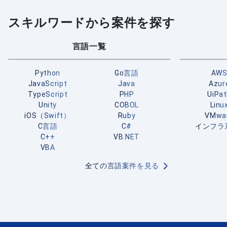
スキルワードから案件を探す
言語一覧
Python
Go言語
AW
JavaScript
Java
Azur
TypeScript
PHP
UiPa
Unity
COBOL
Linu
iOS（Swift）
Ruby
VMwa
C言語
C#
インフラ
C++
VB.NET
VBA
全ての言語案件を見る