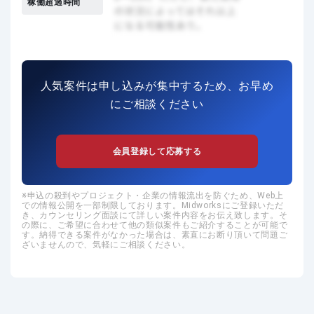
稼働超過時間
人気案件は申し込みが集中するため、お早め
にご相談ください
会員登録して応募する
申込の殺到やプロジェクト・企業の情報流出を防ぐため、Web上
での情報公開を一部制限しております。Midworksにご登録いただ
き、カウンセリング面談にて詳しい案件内容をお伝え致します。そ
の際に、ご希望に合わせて他の類似案件もご紹介することが可能で
す。納得できる案件がなかった場合は、素直にお断り頂いて問題ご
ざいませんので、気軽にご相談ください。