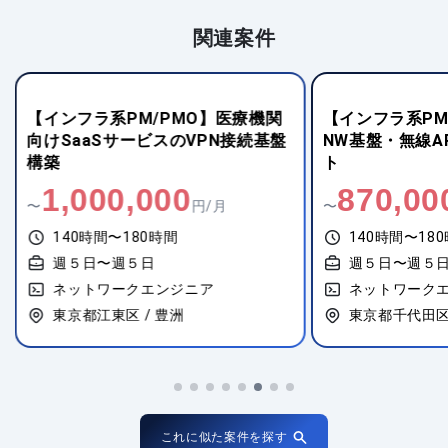
関連案件
【インフラ系PM/PMO】医療機関
【インフラ系PM
向けSaaSサービスのVPN接続基盤
NW基盤・無線A
構築
ト
1,000,000
870,00
〜
円/月
〜
140時間〜180時間
140時間〜18
週５日〜週５日
週５日〜週５
ネットワークエンジニア
ネットワーク
東京都江東区 / 豊洲
東京都千代田区 
これに似た案件を探す