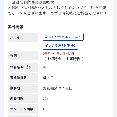
・金融業界案件の参画経験
上記に似た経験やスキルをお持ちであれば申し込み可能
なケースもございます！まずはお気軽にご相談ください！
案件情報
ネットワークエンジニア
スキル
インフラ系PM/PMO
60
万
〜
100
万
円/月
報酬
（ 140時間 ~ 180時間 ）
有
精算条件
週５日
週稼働日数
東京都港区 / 三田
勤務地
2回
面談回数
可
オンライン面談