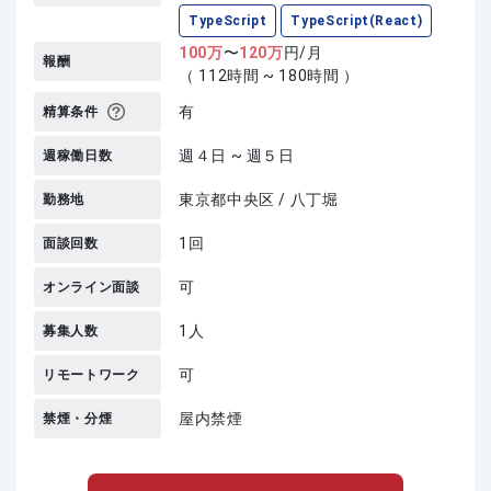
TypeScript
TypeScript(React)
100
万
〜
120
万
円/月
報酬
（ 112時間 ~ 180時間 ）
有
精算条件
週４日 ~ 週５日
週稼働日数
東京都中央区 / 八丁堀
勤務地
1回
面談回数
可
オンライン面談
1人
募集人数
可
リモートワーク
屋内禁煙
禁煙・分煙