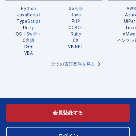
Python
Go言語
AW
JavaScript
Java
Azur
TypeScript
PHP
UiPa
Unity
COBOL
Linu
iOS（Swift）
Ruby
VMwa
C言語
C#
インフラ
C++
VB.NET
VBA
全ての言語案件を見る
会員登録する
ログイン