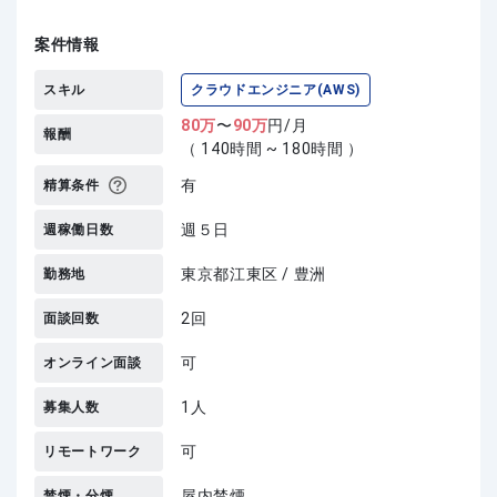
案件情報
スキル
クラウドエンジニア(AWS)
80
万
〜
90
万
円/月
報酬
（ 140時間 ~ 180時間 ）
有
精算条件
週５日
週稼働日数
東京都江東区 / 豊洲
勤務地
2回
面談回数
可
オンライン面談
1人
募集人数
可
リモートワーク
屋内禁煙
禁煙・分煙