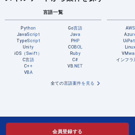
言語一覧
Python
Go言語
AW
JavaScript
Java
Azur
TypeScript
PHP
UiPa
Unity
COBOL
Linu
iOS（Swift）
Ruby
VMwa
C言語
C#
インフラ
C++
VB.NET
VBA
全ての言語案件を見る
会員登録する