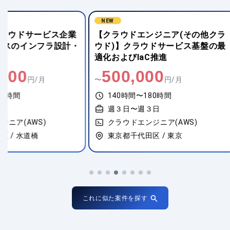
NEW
NEW
【クラウドエンジニア(その他クラ
【Python(W
ウド)】クラウドサービス基盤の最
場オンライン契
適化およびIaC推進
運用
500,000
1,000,
〜
円/月
〜
140時間〜180時間
140時間〜18
週３日〜週３日
週５日〜週５
クラウドエンジニア(AWS)
クラウドエンジ
東京都千代田区 / 東京
東京都中央区 /
これに似た案件を探す