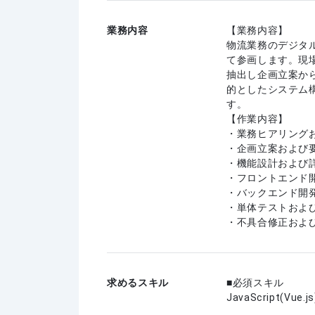
業務内容
【業務内容】
物流業務のデジタ
て参画します。現
抽出し企画立案か
的としたシステム
す。
【作業内容】
・業務ヒアリング
・企画立案および
・機能設計および
・フロントエンド
・バックエンド開
・単体テストおよ
・不具合修正およ
求めるスキル
必須スキル
JavaScript(Vue.js