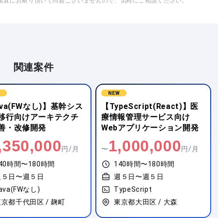
素直にお断り頂いて問題ございませんので、気軽にご相談ください。
関連案件
W
NEW
peScript(React)】医
【TypeScript(Vue.js)】小
報管理サービス向け
売業向けオーダー管理シス
bアプリケーション開発
テムの保守・追加開発
,000,000
700,000
円/月
〜
円/月
40時間〜180時間
140時間〜180時間
週５日〜週５日
週５日〜週５日
ypeScript
JavaScript(Vue.js)
京都大田区 / 大森
東京都渋谷区 / 渋谷