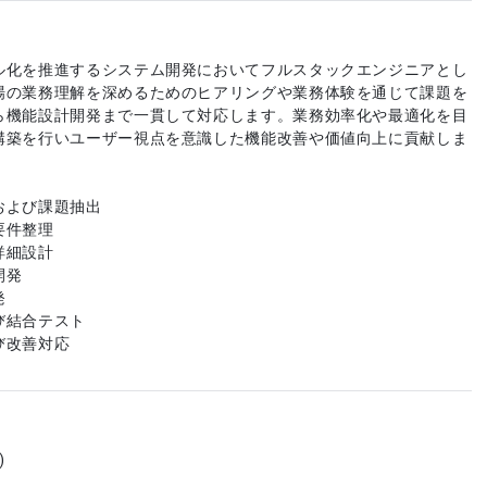
ル化を推進するシステム開発においてフルスタックエンジニアとし
場の業務理解を深めるためのヒアリングや業務体験を通じて課題を
ら機能設計開発まで一貫して対応します。業務効率化や最適化を目
構築を行いユーザー視点を意識した機能改善や価値向上に貢献しま
および課題抽出
要件整理
詳細設計
開発
発
び結合テスト
び改善対応
)