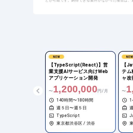
とが可能です。納得できる案件がなかった場合は、
NEW
NE
ipt(React)】営
【Java(FWなし)】基幹シス
【Ty
サービス向けWeb
テム移行向けアーキテクチ
療情
ーション開発
ャ改善・改修開発
We
0,000
1,350,000
1
円/月
〜
円/月
〜
間〜180時間
140時間〜180時間
1
〜週５日
週５日〜週５日
ipt
Java(FWなし)
T
谷区 / 渋谷
東京都千代田区 / 麹町
東