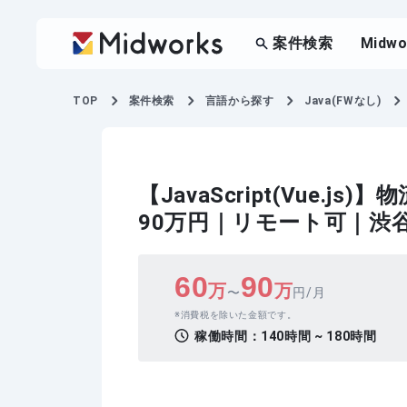
案件検索
Midw
TOP
案件検索
言語から探す
Java(FWなし)
【JavaScript(Vue
90万円｜リモート可｜渋
60
90
万
万
〜
円/月
消費税を除いた金額です。
稼働時間：
140時間 ~ 180時間