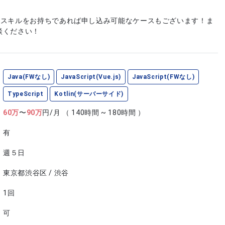
やスキルをお持ちであれば申し込み可能なケースもございます！ま
談ください！
Java(FWなし)
JavaScript(Vue.js)
JavaScript(FWなし)
TypeScript
Kotlin(サーバーサイド)
60
万
〜
90
万
円/月
（ 140時間 ~ 180時間 ）
有
週５日
東京都渋谷区 / 渋谷
1回
可