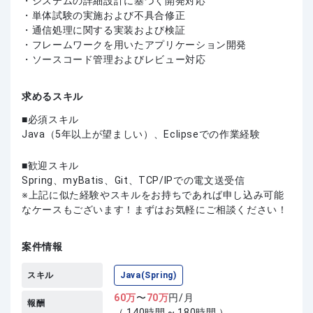
・システムの詳細設計に基づく開発対応
・単体試験の実施および不具合修正
・通信処理に関する実装および検証
・フレームワークを用いたアプリケーション開発
・ソースコード管理およびレビュー対応
求めるスキル
必須スキル
Java（5年以上が望ましい）、Eclipseでの作業経験
歓迎スキル
Spring、myBatis、Git、TCP/IPでの電文送受信
上記に似た経験やスキルをお持ちであれば申し込み可能
なケースもございます！まずはお気軽にご相談ください！
案件情報
スキル
Java(Spring)
60
万
〜
70
万
円/月
報酬
（ 140時間 ~ 180時間 ）