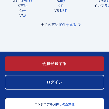
iOS（Swift）
Ruby
VMwa
C言語
C#
インフラ
C++
VB.NET
VBA
全ての言語案件を見る
会員登録する
ログイン
エンジニアをお探しの企業様