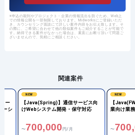
申込の殺到やプロジェクト・企業の情報流出を防ぐため、Web上
での情報公開を一部制限しております。Midworksにご登録いただ
き、カウンセリング面談にて詳しい案件内容をお伝え致します。そ
の際に、ご希望に合わせて他の類似案件もご紹介することが可能で
す。納得できる案件がなかった場合は、素直にお断り頂いて問題ご
ざいませんので、気軽にご相談ください。
関連案件
NEW
NEW
【Java(Spring)】通信サービス向
【Java(FWな
けWebシステム開発・保守対応
業向け業務シス
700,000
700,00
〜
円/月
〜