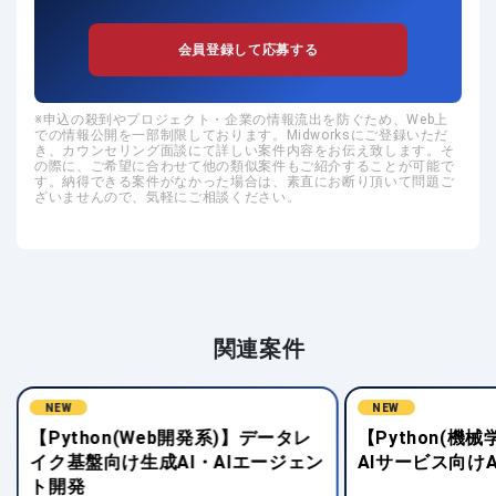
会員登録して応募する
申込の殺到やプロジェクト・企業の情報流出を防ぐため、Web上
での情報公開を一部制限しております。Midworksにご登録いただ
き、カウンセリング面談にて詳しい案件内容をお伝え致します。そ
の際に、ご希望に合わせて他の類似案件もご紹介することが可能で
す。納得できる案件がなかった場合は、素直にお断り頂いて問題ご
ざいませんので、気軽にご相談ください。
関連案件
NEW
NEW
【Python(Web開発系)】データレ
【Python(機
イク基盤向け生成AI・AIエージェン
AIサービス向けA
ト開発