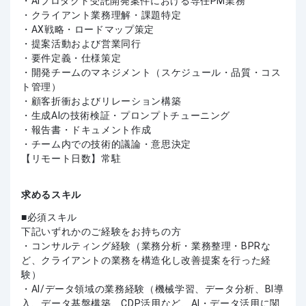
・AIプロダクト受託開発案件における専任PM業務
・クライアント業務理解・課題特定
・AX戦略・ロードマップ策定
・提案活動および営業同行
・要件定義・仕様策定
・開発チームのマネジメント（スケジュール・品質・コス
ト管理）
・顧客折衝およびリレーション構築
・生成AIの技術検証・プロンプトチューニング
・報告書・ドキュメント作成
・チーム内での技術的議論・意思決定
【リモート日数】常駐
求めるスキル
必須スキル
下記いずれかのご経験をお持ちの方
・コンサルティング経験（業務分析・業務整理・BPRな
ど、クライアントの業務を構造化し改善提案を行った経
験）
・AI/データ領域の業務経験（機械学習、データ分析、BI導
入、データ基盤構築、CDP活用など、AI・データ活用に関