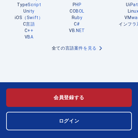
TypeScript
PHP
UiPa
Unity
COBOL
Linu
iOS（Swift）
Ruby
VMwa
C言語
C#
インフラ
C++
VB.NET
VBA
全ての言語案件を見る
会員登録する
ログイン