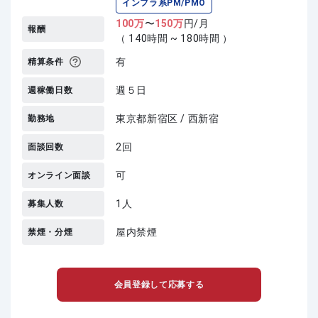
インフラ系PM/PMO
100
万
〜
150
万
円/月
報酬
（ 140時間 ~ 180時間 ）
有
精算条件
週５日
週稼働日数
東京都新宿区 / 西新宿
勤務地
2回
面談回数
可
オンライン面談
1人
募集人数
屋内禁煙
禁煙・分煙
会員登録して応募する