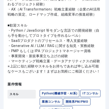
わるプロジェクト経験）
・AX（AI Transformation）戦略立案経験（企業のAI活用
戦略の策定、ロードマップ作成、組織変革の推進経験）
歓迎スキル
・Python / JavaScript 等モダンな言語での開発経験（自
ら手を動かしてプロトタイプを作れるレベル）
・SaaSプロダクトのプリセールス・導入支援経験
・Generative AI / LLM / RAG に関する知見・実務経験
・PMP もしくは IPA プロジェクトマネージャー資格
・事業開発・新規事業立ち上げの経験
・マーケティング戦略立案・データアナリティクスの経験
上記に似た経験やスキルをお持ちであれば申し込み可能
なケースもございます！まずはお気軽にご相談ください！
案件情報
Python(機械学習・AI系)
ITコンサル
スキル
業務コンサル
開発系PM/PMO