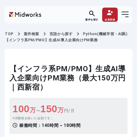
案件を探す
会員登録
TOP
案件検索
言語から探す
Python(機械学習・AI系)
【インフラ系PM/PMO】生成AI導入企業向けPM業務
【インフラ系PM/PMO】生成AI導
入企業向けPM業務（最大150万円
｜西新宿）
100
150
万
万
〜
円/月
消費税を除いた金額です。
稼働時間：
140時間 ~ 180時間