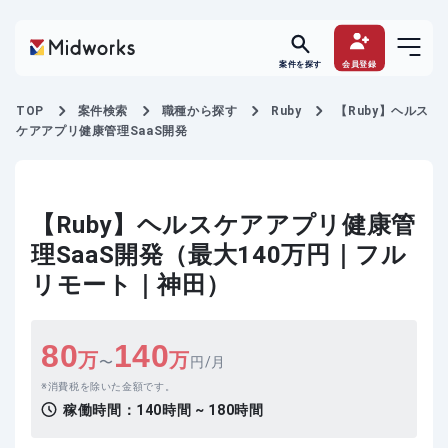
案件を探す
会員登録
TOP
案件検索
職種から探す
Ruby
【Ruby】ヘルス
ケアアプリ健康管理SaaS開発
【Ruby】ヘルスケアアプリ健康管
理SaaS開発（最大140万円｜フル
リモート｜神田）
80
140
万
万
〜
円/月
消費税を除いた金額です。
稼働時間：
140時間 ~ 180時間