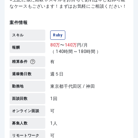
なケースもございます！まずはお気軽にご相談ください！
案件情報
スキル
Ruby
80
万
〜
140
万
円/月
報酬
（ 140時間 ~ 180時間 ）
有
精算条件
週５日
週稼働日数
東京都千代田区 / 神田
勤務地
1回
面談回数
可
オンライン面談
1人
募集人数
可
リモートワーク