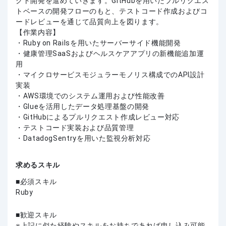
クト開発を進めていきます。GitHubを用いたプルリクエス
トベースの開発フローのもと、テストコード作成およびコ
ードレビューを通じて品質向上を図ります。
【作業内容】
・Ruby on Railsを用いたサーバーサイド機能開発
・健康管理SaaSおよびヘルスケアアプリの新機能追加運
用
・マイクロサービスモジュラーモノリス構成でのAPI設計
実装
・AWS環境でのシステム運用および性能改善
・Glueを活用したデータ処理基盤の開発
・GitHubによるプルリクエスト作成レビュー対応
・テストコード実装および品質管理
・DatadogSentryを用いた監視分析対応
求めるスキル
必須スキル
Ruby
歓迎スキル
上記に似た経験やスキルをお持ちであれば申し込み可能