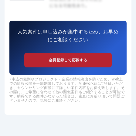
人気案件は申し込みが集中するため、お早め
にご相談ください
会員登録して応募する
申込の殺到やプロジェクト・企業の情報流出を防ぐため、Web上
での情報公開を一部制限しております。Midworksにご登録いただ
き、カウンセリング面談にて詳しい案件内容をお伝え致します。そ
の際に、ご希望に合わせて他の類似案件もご紹介することが可能で
す。納得できる案件がなかった場合は、素直にお断り頂いて問題ご
ざいませんので、気軽にご相談ください。