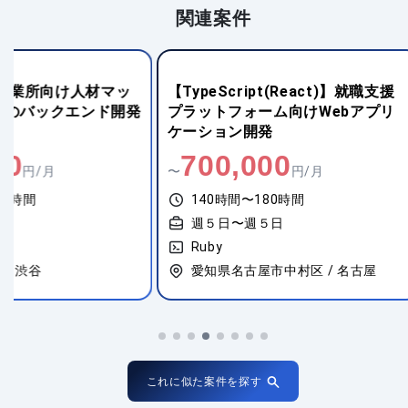
関連案件
【TypeScript(React)】就職支援
【Python(W
プラットフォーム向けWebアプリ
モダンWebシス
ケーション開発
700,000
1,200,
〜
円/月
〜
140時間〜180時間
140時間〜18
週５日〜週５日
週５日〜週５
Ruby
Ruby
愛知県名古屋市中村区 / 名古屋
東京都港区 / 
これに似た案件を探す