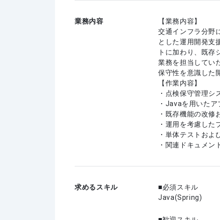
業務内容
【業務内容】
交通インフラ分野
とした運用開発支
トに加わり、既存
業務を担当してい
保守性を意識した
【作業内容】
・点検保守管理シ
・Javaを用いた
・既存機能の改修
・運用を考慮した
・単体テストおよ
・関連ドキュメン
求めるスキル
必須スキル
Java(Spring)
歓迎スキル