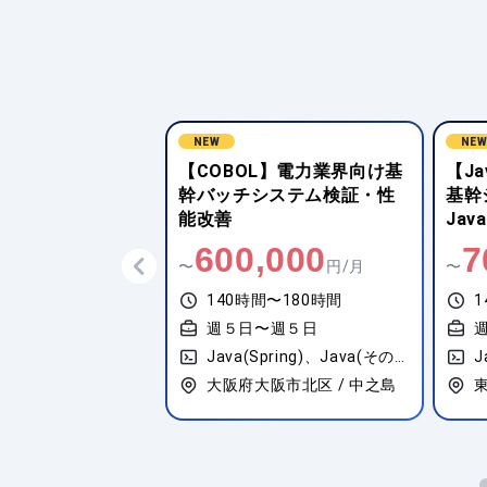
NEW
NE
L】電力業界向け基
【Java(その他FW)】金融系
【J
システム検証・性
基幹システム向け
トカ
Java/WebLogic開発・運用
テム
保守
,000
700,000
1
円/月
〜
円/月
〜
間〜180時間
140時間〜180時間
1
〜週５日
週５日〜週５日
Java(Spring)、Java(その他FW)、Java(FWなし)
Java(Spring Boot)、Java(その他FW)、Java(FWなし)
J
阪市北区 / 中之島
東京都新宿区 / 市ヶ谷