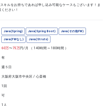
やスキルをお持ちであれば申し込み可能なケースもございます！ま
談ください！
Java(Spring)
Java(Spring Boot)
Java(その他FW)
Java(FWなし)
Java(Struts)
60
万
〜
75
万
円/月
（ 140時間 ~ 180時間 ）
有
週５日
大阪府大阪市中央区 / 心斎橋
1回
可
1人