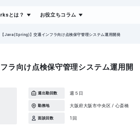
orksとは？
お役立ちコラム
【Java(Spring)】交通インフラ向け点検保守管理システム運用開発
交通インフラ向け点検保守管理システム運用開
）
週５日
週出勤回数
大阪府大阪市中央区 / 心斎橋
勤務地
1回
面談回数