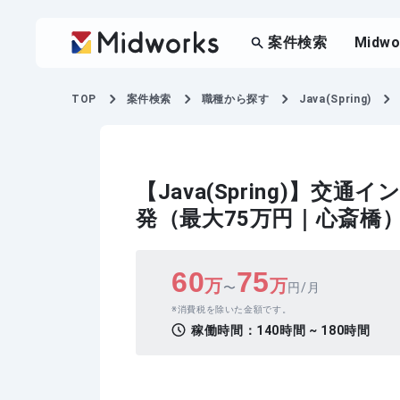
案件検索
Midw
TOP
案件検索
職種から探す
Java(Spring)
【Java(Spring)】
発（最大75万円｜心斎橋
60
75
万
万
〜
円/月
消費税を除いた金額です。
稼働時間：
140時間 ~ 180時間