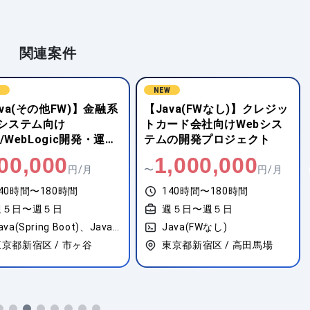
関連案件
W
NEW
ava(FWなし)】クレジッ
【Java(Spring Boot)】IRIs
ード会社向けWebシス
SB機能開発
の開発プロジェクト
,000,000
750,000
円/月
〜
円/月
40時間〜180時間
140時間〜180時間
週５日〜週５日
週５日〜週５日
ava(FWなし)
Java(Spring Boot)
東京都新宿区 / 高田馬場
東京都港区 / 田町