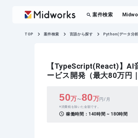
案件検索
Midw
TOP
案件検索
言語から探す
Python(データ分
【TypeScript(Rea
ービス開発（最大80万円
50
80
万
万
〜
円/月
消費税を除いた金額です。
稼働時間：
140時間 ~ 180時間