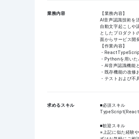
業務内容
【業務内容】
AI音声認識技術
自動文字起こしや
としたプロダクト
面からサービス開
【作業内容】
・ReactTypeS
・Pythonを用
・AI音声認識機能
・既存機能の改修
・テストおよび不
求めるスキル
必須スキル
TypeScript(React
歓迎スキル
上記に似た経験
ずはお気軽にご相