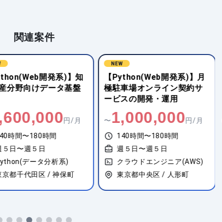
関連案件
W
NEW
thon(Web開発系)】知
【Python(Web開発系)】月
産分野向けデータ基盤
極駐車場オンライン契約サ
ービスの開発・運用
,600,000
1,000,000
円/月
〜
円/月
40時間〜180時間
140時間〜180時間
週５日〜週５日
週５日〜週５日
ython(データ分析系)
クラウドエンジニア(AWS)
東京都千代田区 / 神保町
東京都中央区 / 人形町