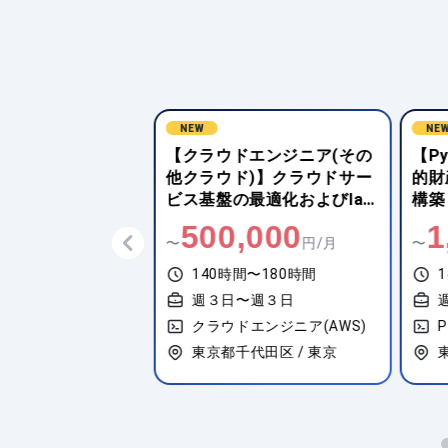
NEW
NE
js】クラウドサービ
【クラウドエンジニア(その
【Py
け既存サービスの
他クラウド)】クラウドサー
的財
設計・構築
ビス基盤の最適化およびIaC
構築
推進
0,000
500,000
1
円/月
〜
円/月
〜
間〜180時間
140時間〜180時間
1
〜週５日
週３日〜週３日
エンジニア(AWS)
クラウドエンジニア(AWS)
P
代田区 / 水道橋
東京都千代田区 / 東京