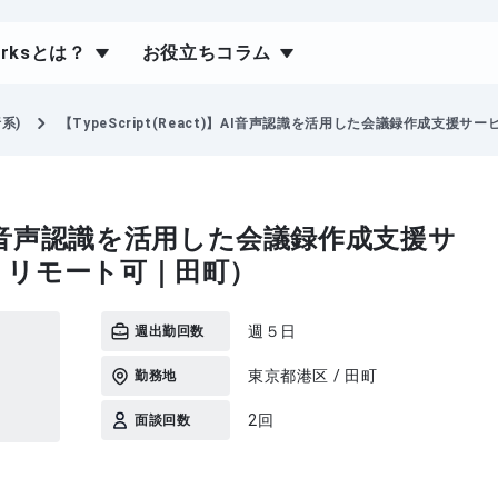
orksとは？
お役立ちコラム
析系)
【TypeScript(React)】AI音声認識を活用した会議録作成支援サ
ct)】AI音声認識を活用した会議録作成支援サ
｜リモート可｜田町）
週５日
週出勤回数
東京都港区 / 田町
勤務地
2回
面談回数