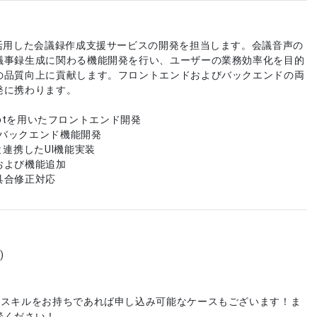
を活用した会議録作成支援サービスの開発を担当します。会議音声の
議事録生成に関わる機能開発を行い、ユーザーの業務効率化を目的
の品質向上に貢献します。フロントエンドおよびバックエンドの両
発に携わります。
criptを用いたフロントエンド開発
いたバックエンド機能開発
と連携したUI機能実装
および機能追加
具合修正対応
)
やスキルをお持ちであれば申し込み可能なケースもございます！ま
談ください！