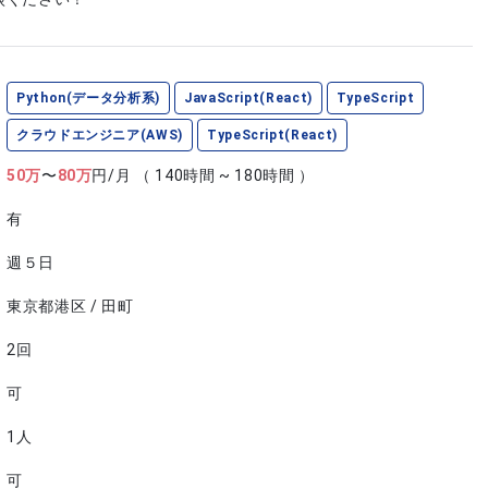
Python(データ分析系)
JavaScript(React)
TypeScript
クラウドエンジニア(AWS)
TypeScript(React)
50
万
〜
80
万
円/月
（ 140時間 ~ 180時間 ）
有
週５日
東京都港区 / 田町
2回
可
1人
可