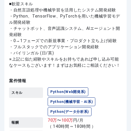
歓迎スキル
・自然言語処理や機械学習を活用したシステム開発経験
・Python、TensorFlow、PyTorchを用いた機械学習モデ
ル開発経験
・チャットボット、音声認識システム、AIエージェント開
発経験
・0→1フェーズでの新規事業・プロダクト立ち上げ経験
・フルスタックでのアプリケーション開発経験
・バイリンガル (日/英)
上記に似た経験やスキルをお持ちであれば申し込み可能
なケースもございます！まずはお気軽にご相談ください！
案件情報
Python(Web開発系)
スキル
Python(機械学習・AI系)
Python(データ分析系)
70
万
〜
100
万
円/月
報酬
（ 140時間 ~ 180時間 ）