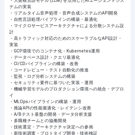
・大規模言語モデル (LLM) を活用したAIエージェントシス
テムの実装
・リアルタイム音声処理・音声合成システムのAPI開発
・自然言語処理パイプラインの構築・最適化
・マイクロサービスアーキテクチャによる分散システム設
計
・高トラフィック対応のためのスケーラブルなAPI設計・
実装
・GCP環境でのコンテナ化・Kubernetes運用
・データベース設計・クエリ最適化
・CI/CDパイプラインの構築・改善
・コードレビュー・テスト自動化の推進
・監視・ログ分析システムの構築
・セキュリティ要件に基づいた実装・運用
・機械学習モデルのプロダクション環境への統合・デプロ
イ
・MLOpsパイプラインの構築・運用
・推論APIの性能最適化・レイテンシ改善
・A/Bテスト基盤の開発・データ分析支援
・多職種チームとの協働開発
・技術選定・アーキテクチャ決定への参画
・新技術調査・プロトタイプ開発・技術検証