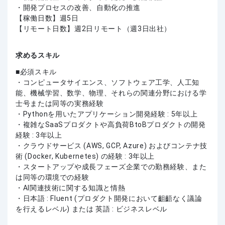
・開発プロセスの改善、自動化の推進
【稼働日数】週5日
【リモート日数】週2日リモート（週3日出社）
求めるスキル
必須スキル
・コンピュータサイエンス、ソフトウェア工学、人工知
能、機械学習、数学、物理、それらの関連分野における学
士号または同等の実務経験
・Pythonを用いたアプリケーション開発経験 : 5年以上
・複雑なSaaSプロダクトや高負荷BtoBプロダクトの開発
経験 : 3年以上
・クラウドサービス (AWS, GCP, Azure) およびコンテナ技
術 (Docker, Kubernetes) の経験 : 3年以上
・スタートアップや成長フェーズ企業での勤務経験、また
は同等の環境での経験
・AI関連技術に関する知識と情熱
・日本語 : Fluent (プロダクト開発において齟齬なく議論
を行えるレベル) または 英語 : ビジネスレベル