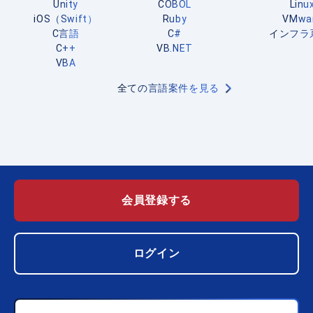
Unity
COBOL
Linu
iOS（Swift）
Ruby
VMwa
C言語
C#
インフラ
C++
VB.NET
VBA
全ての言語案件を見る
会員登録する
ログイン