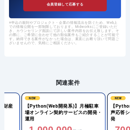
会員登録して応募する
申込の殺到やプロジェクト・企業の情報流出を防ぐため、Web上
での情報公開を一部制限しております。Midworksにご登録いただ
き、カウンセリング面談にて詳しい案件内容をお伝え致します。そ
の際に、ご希望に合わせて他の類似案件もご紹介することが可能で
す。納得できる案件がなかった場合は、素直にお断り頂いて問題ご
ざいませんので、気軽にご相談ください。
関連案件
NEW
NEW
【Python(Web開発系)】月極駐車
【Python(機械
場オンライン契約サービスの開発・
声応答システム
運用
発
1,000,000
700,00