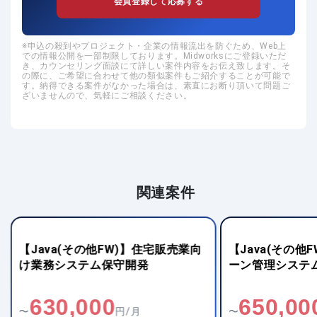
会員登録して応募する
申込の殺到やプロジェクト・企業の情報流出を防ぐため、Web上
での情報公開を一部制限しております。Midworksにご登録いただ
き、カウンセリング面談にて詳しい案件内容をお伝え致します。そ
の際に、ご希望に合わせて他の類似案件もご紹介することが可能で
す。納得できる案件がなかった場合は、素直にお断り頂いて問題ご
ざいませんので、気軽にご相談ください。
関連案件
【Java(その他FW)】住宅販売業向
【Java(その他
け業務システム保守開発
ーン管理システ
630,000
650,00
〜
円/月
〜