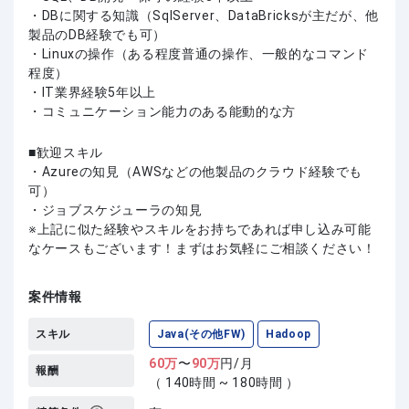
・DBに関する知識（SqlServer、DataBricksが主だが、他
製品のDB経験でも可）
・Linuxの操作（ある程度普通の操作、一般的なコマンド
程度）
・IT業界経験5年以上
・コミュニケーション能力のある能動的な方
歓迎スキル
・Azureの知見（AWSなどの他製品のクラウド経験でも
可）
・ジョブスケジューラの知見
上記に似た経験やスキルをお持ちであれば申し込み可能
なケースもございます！まずはお気軽にご相談ください！
案件情報
スキル
Java(その他FW)
Hadoop
60
万
〜
90
万
円/月
報酬
（ 140時間 ~ 180時間 ）