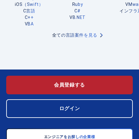
iOS（Swift）
Ruby
VMwa
C言語
C#
インフラ
C++
VB.NET
VBA
全ての言語案件を見る
会員登録する
ログイン
エンジニアをお探しの企業様