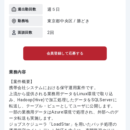
週５日
週出勤回数
東京都中央区 / 勝どき
勤務地
2回
面談回数
会員登録して応募する
業務内容
【案件概要】
携帯会社システムにおける保守運用案件です。
上流から提供される業務用データをLinux環境で取り込
み、Hadoop(Hive)で加工処理したデータをSQLServerに
転送し、テーブル・ビューとしてユーザに公開します。
一部の業務用データはAzure環境で処理され、外部へのデ
ータ転送も実施します。
ジョブスケジューラ「LoadStar」を用いたバッチ処理の