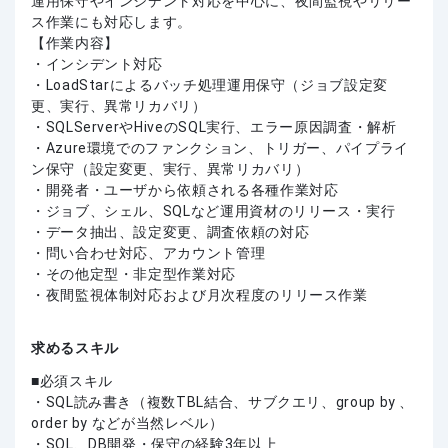
運用保守やインシデント対応を中心に、夜間監視やリリー
ス作業にも対応します。
【作業内容】
・インシデント対応
・LoadStarによるバッチ処理運用保守（ジョブ設定変
更、実行、異常リカバリ）
・SQLServerやHiveのSQL実行、エラー原因調査・解析
・Azure環境でのファンクション、トリガー、パイプライ
ン保守（設定変更、実行、異常リカバリ）
・開発者・ユーザから依頼される各種作業対応
・ジョブ、シェル、SQLなど運用資材のリリース・実行
・データ抽出、設定変更、調査依頼の対応
・問い合わせ対応、アカウント管理
・その他定型・非定型作業対応
・夜間監視体制対応および月次程度のリリース作業
求めるスキル
必須スキル
・SQL読み書き（複数TBL結合、サブクエリ、group by 、
order by などが当然レベル）
・SQL、DB開発・保守の経験3年以上