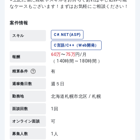
なケースもございます！まずはお気軽にご相談ください！
案件情報
C#.NET(ASP)
スキル
C言語/C++（Web開発）
60
万
〜
75
万
円/月
報酬
（ 140時間 ~ 180時間 ）
有
精算条件
週５日
週稼働日数
北海道札幌市北区 / 札幌
勤務地
1回
面談回数
可
オンライン面談
1人
募集人数