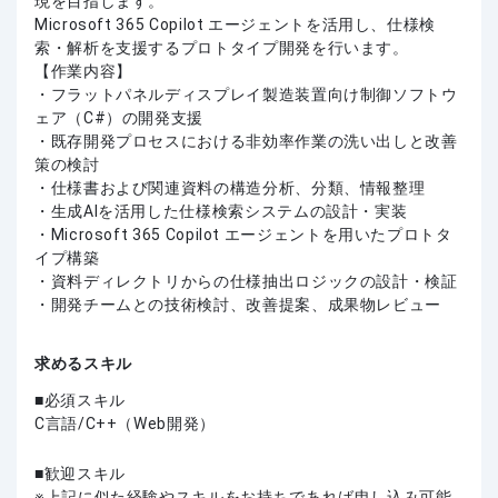
現を目指します。
Microsoft 365 Copilot エージェントを活用し、仕様検
索・解析を支援するプロトタイプ開発を行います。
【作業内容】
・フラットパネルディスプレイ製造装置向け制御ソフトウ
ェア（C#）の開発支援
・既存開発プロセスにおける非効率作業の洗い出しと改善
策の検討
・仕様書および関連資料の構造分析、分類、情報整理
・生成AIを活用した仕様検索システムの設計・実装
・Microsoft 365 Copilot エージェントを用いたプロトタ
イプ構築
・資料ディレクトリからの仕様抽出ロジックの設計・検証
・開発チームとの技術検討、改善提案、成果物レビュー
求めるスキル
必須スキル
C言語/C++（Web開発）
歓迎スキル
上記に似た経験やスキルをお持ちであれば申し込み可能