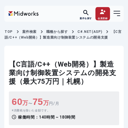
案件を探す
会員登録
TOP
案件検索
職種から探す
C#.NET(ASP)
【C言
語/C++（Web開発）】製造業向け制御装置システムの開発支援
【C言語/C++（Web開発）】製造
業向け制御装置システムの開発支
援（最大75万円｜札幌）
60
75
万
万
〜
円/月
消費税を除いた金額です。
稼働時間：
140時間 ~ 180時間