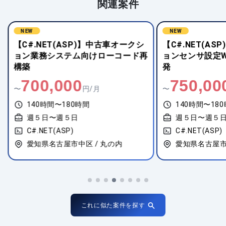
関連案件
NEW
NEW
【C#.NET(ASP)】中古車オークシ
【C#.NET(A
ョン業務システム向けローコード再
ョンセンサ設定W
構築
発
700,000
750,00
〜
円/月
〜
140時間〜180時間
140時間〜18
週５日〜週５日
週５日〜週５
C#.NET(ASP)
C#.NET(ASP)
愛知県名古屋市中区 / 丸の内
愛知県名古屋市
これに似た案件を探す