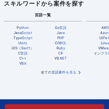
スキルワードから案件を探す
言語一覧
Python
Go言語
AW
JavaScript
Java
Azur
TypeScript
PHP
UiPa
Unity
COBOL
Linu
iOS（Swift）
Ruby
VMwa
C言語
C#
インフラ
C++
VB.NET
VBA
全ての言語案件を見る