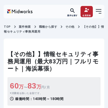
案件を探す
会員登録
TOP
案件検索
職種から探す
その他
【その他】】情
報セキュリティ事務局運用
【その他】】情報セキュリティ事
務局運用（最大83万円｜フルリモ
ート｜海浜幕張）
60
83
万
万
〜
円/月
消費税を除いた金額です。
稼働時間：
140時間 ~ 180時間