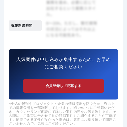
稼働超過時間
人気案件は申し込みが集中するため、お早め
にご相談ください
会員登録して応募する
申込の殺到やプロジェクト・企業の情報流出を防ぐため、Web上
での情報公開を一部制限しております。Midworksにご登録いただ
き、カウンセリング面談にて詳しい案件内容をお伝え致します。そ
の際に、ご希望に合わせて他の類似案件もご紹介することが可能で
す。納得できる案件がなかった場合は、素直にお断り頂いて問題ご
ざいませんので、気軽にご相談ください。