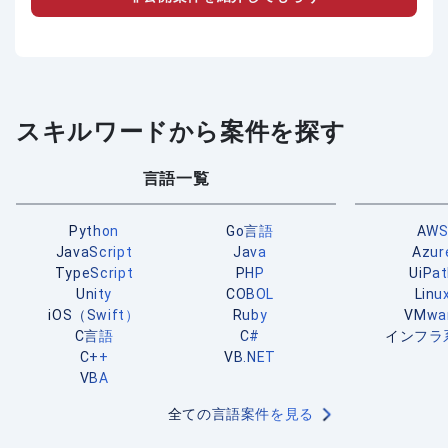
スキルワードから案件を探す
言語一覧
Python
Go言語
AW
JavaScript
Java
Azur
TypeScript
PHP
UiPa
Unity
COBOL
Linu
iOS（Swift）
Ruby
VMwa
C言語
C#
インフラ
C++
VB.NET
VBA
全ての言語案件を見る