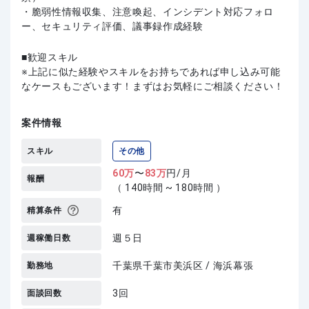
・脆弱性情報収集、注意喚起、インシデント対応フォロ
ー、セキュリティ評価、議事録作成経験
歓迎スキル
上記に似た経験やスキルをお持ちであれば申し込み可能
なケースもございます！まずはお気軽にご相談ください！
案件情報
スキル
その他
60
万
〜
83
万
円/月
報酬
（ 140時間 ~ 180時間 ）
有
精算条件
週５日
週稼働日数
千葉県千葉市美浜区 / 海浜幕張
勤務地
3回
面談回数