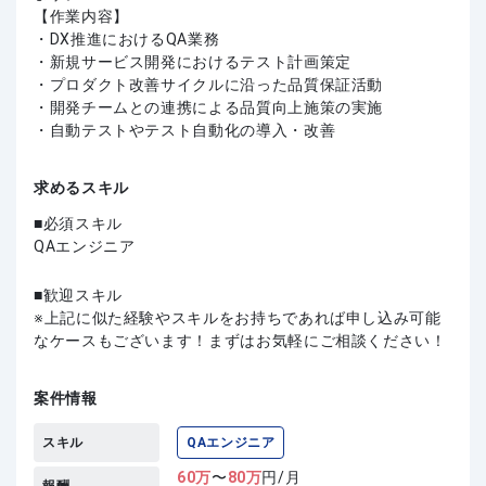
【作業内容】
・DX推進におけるQA業務
・新規サービス開発におけるテスト計画策定
・プロダクト改善サイクルに沿った品質保証活動
・開発チームとの連携による品質向上施策の実施
・自動テストやテスト自動化の導入・改善
求めるスキル
必須スキル
QAエンジニア
歓迎スキル
上記に似た経験やスキルをお持ちであれば申し込み可能
なケースもございます！まずはお気軽にご相談ください！
案件情報
スキル
QAエンジニア
60
万
〜
80
万
円/月