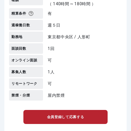
報酬
（ 140時間 ~ 180時間 ）
有
精算条件
週５日
週稼働日数
東京都中央区 / 人形町
勤務地
1回
面談回数
可
オンライン面談
1人
募集人数
可
リモートワーク
屋内禁煙
禁煙・分煙
会員登録して応募する