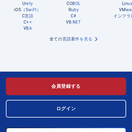
Unity
COBOL
Linu
iOS（Swift）
Ruby
VMwa
C言語
C#
インフラ
C++
VB.NET
VBA
全ての言語案件を見る
会員登録する
ログイン