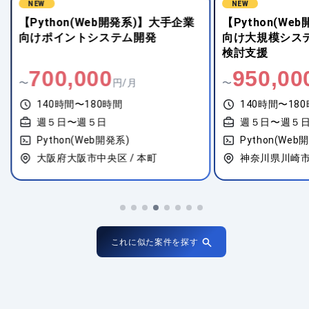
NEW
NEW
【Python(Web開発系)】大手企業
【Python(W
向けポイントシステム開発
向け大規模シス
検討支援
700,000
950,00
〜
円/月
〜
140時間〜180時間
140時間〜18
週５日〜週５日
週５日〜週５
Python(Web開発系)
Python(Web
大阪府大阪市中央区 / 本町
神奈川県川崎市
これに似た案件を探す