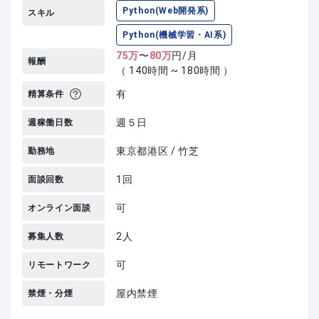
Python(Web開発系)
スキル
Python(機械学習・AI系)
75
万
〜
80
万
円/月
報酬
（ 140時間 ~ 180時間 ）
有
精算条件
週５日
週稼働日数
東京都港区 / 竹芝
勤務地
1回
面談回数
可
オンライン面談
2人
募集人数
可
リモートワーク
屋内禁煙
禁煙・分煙