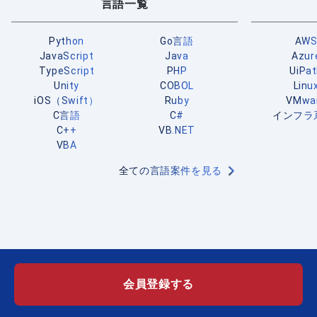
言語一覧
Python
Go言語
AW
JavaScript
Java
Azur
TypeScript
PHP
UiPa
Unity
COBOL
Linu
iOS（Swift）
Ruby
VMwa
C言語
C#
インフラ
C++
VB.NET
VBA
全ての言語案件を見る
会員登録する