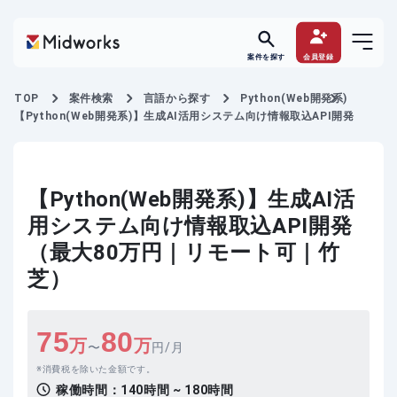
案件を探す
会員登録
TOP
案件検索
言語から探す
Python(Web開発系)
【Python(Web開発系)】生成AI活用システム向け情報取込API開発
【Python(Web開発系)】生成AI活
用システム向け情報取込API開発
（最大80万円｜リモート可｜竹
芝）
75
80
万
万
〜
円/月
消費税を除いた金額です。
稼働時間：
140時間 ~ 180時間