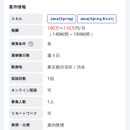
案件情報
スキル
Java(Spring)
Java(Spring Boot)
100
万
〜
110
万
円/月
報酬
（ 140時間 ~ 180時間 ）
有
精算条件
週５日
週稼働日数
東京都渋谷区 / 渋谷
勤務地
1回
面談回数
可
オンライン面談
1人
募集人数
可
リモートワーク
屋内禁煙
禁煙・分煙