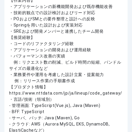
【作業内容】
・アプリケーションの新機能開発および既存機能改善
・技術的観点での設計検討およびリード対応
・POおよびSMとの要件整理と設計への反映
・Springを用いた設計および実装対応
・SREおよび開発メンバーと連携したチーム開発
【推奨経験】
・コードのリファクタリング経験
・アプリケーションの開発および運用経験
・パフォーマンス改善の実績
例：リクエスト数の削減、ビルド時間の短縮、バンドル
サイズの最適化など
・業務要件や運用を考慮した設計立案・提案能力
例：リリース作業の手順書作成
【プロダクト情報】
https://www.nttdata.com/jp/ja/lineup/code_gateway/
・言語/技術（領域別）
- 管理画面: TypeScript(Vue.js), Java (Maven)
- BFF: TypeScript
- サーバ、バッチ: Java (Maven), Go
- クラウド: AWS（Aurora MySQL, EKS, DynamoDB,
ElastiCacheなど）