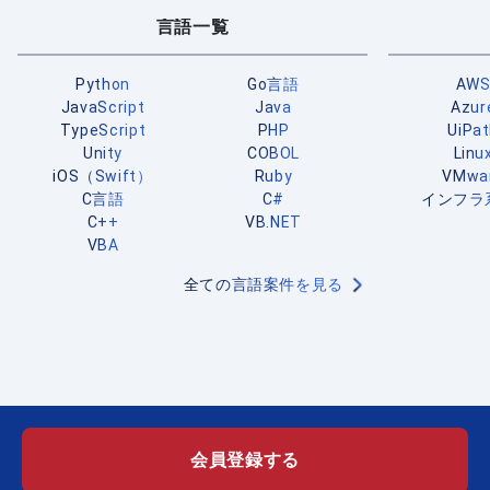
言語一覧
Python
Go言語
AW
JavaScript
Java
Azur
TypeScript
PHP
UiPa
Unity
COBOL
Linu
iOS（Swift）
Ruby
VMwa
C言語
C#
インフラ
C++
VB.NET
VBA
全ての言語案件を見る
会員登録する