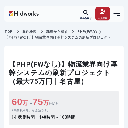
案件を探す
会員登録
TOP
案件検索
職種から探す
PHP(FWなし)
【PHP(FWなし)】物流業界向け基幹システムの刷新プロジェクト
【PHP(FWなし)】物流業界向け基
幹システムの刷新プロジェクト
（最大75万円｜名古屋）
60
75
万
万
〜
円/月
消費税を除いた金額です。
稼働時間：
140時間 ~ 180時間