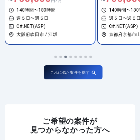
〜
円/月
〜
140時間〜180時間
140時間
週５日〜週５日
週５日〜
C#.NET(ASP)
C#.NET(A
京都府京都市山科区 / 山科
愛知県名古
これに似た案件を探す
ご希望の案件が
見つからなかった方へ