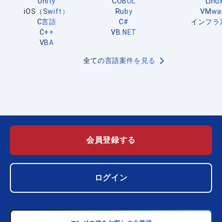
Unity
COBOL
Linu
iOS（Swift）
Ruby
VMwa
C言語
C#
インフラ
C++
VB.NET
VBA
全ての言語案件を見る
会員登録する
ログイン