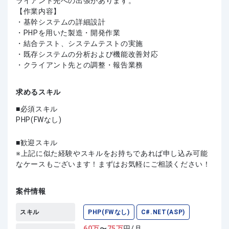
ライアント先への出張があります。
【作業内容】
・基幹システムの詳細設計
・PHPを用いた製造・開発作業
・結合テスト、システムテストの実施
・既存システムの分析および機能改善対応
・クライアント先との調整・報告業務
求めるスキル
必須スキル
PHP(FWなし)
歓迎スキル
上記に似た経験やスキルをお持ちであれば申し込み可能
なケースもございます！まずはお気軽にご相談ください！
案件情報
スキル
PHP(FWなし)
C#.NET(ASP)
60
万
〜
75
万
円/月