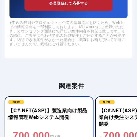
会員登録して応募する
申込の殺到やプロジェクト・企業の情報流出を防ぐため、Web上
での情報公開を一部制限しております。Midworksにご登録いただ
き、カウンセリング面談にて詳しい案件内容をお伝え致します。そ
の際に、ご希望に合わせて他の類似案件もご紹介することが可能で
す。納得できる案件がなかった場合は、素直にお断り頂いて問題ご
ざいませんので、気軽にご相談ください。
関連案件
NEW
製品
【C#.NET(ASP)】製造・共済・企
【C#.NET
業向け受注システムのWebアプリ
ョン業務シ
開発
構築
700,000
700,