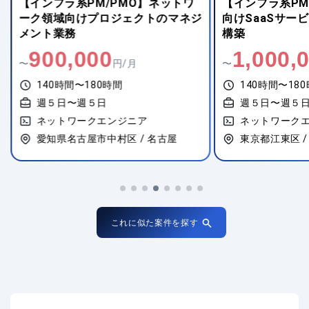
【インフラ系PM/PMO】ネットワ
【インフラ系PM
ーク領域向けプロジェクトのマネジ
向けSaaSサー
メント業務
構築
900,000
1,000,
〜
円/月
〜
140時間〜180時間
140時間〜18
週５日〜週５日
週５日〜週５
ネットワークエンジニア
ネットワーク
愛知県名古屋市中村区 / 名古屋
東京都江東区 /
これに似た案件を探す