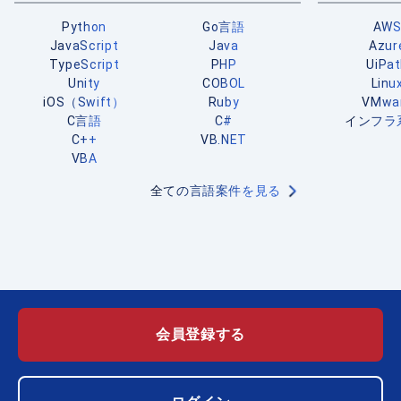
Python
Go言語
AW
JavaScript
Java
Azur
TypeScript
PHP
UiPa
Unity
COBOL
Linu
iOS（Swift）
Ruby
VMwa
C言語
C#
インフラ
C++
VB.NET
VBA
全ての言語案件を見る
会員登録する