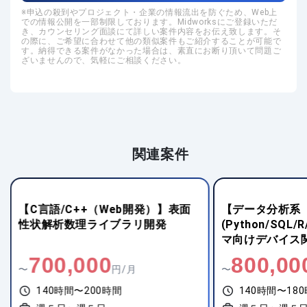
申込の殺到やプロジェクト・企業の情報流出を防ぐため、Web上
での情報公開を一部制限しております。Midworksにご登録いただ
き、カウンセリング面談にて詳しい案件内容をお伝え致します。そ
の際に、ご希望に合わせて他の類似案件もご紹介することが可能で
す。納得できる案件がなかった場合は、素直にお断り頂いて問題ご
ざいませんので、気軽にご相談ください。
関連案件
【C言語/C++（Web開発）】表面
【データ分析系
性状解析数理ライブラリ開発
(Python/SQL
マ向けデバイス
ンの開発支援お
700,000
800,00
〜
円/月
〜
140時間〜200時間
140時間〜18