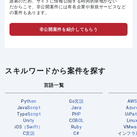
急募のため、サイトに情報公開する時間的余地がない
だからこそ、非公開案件には有名企業や新規サービスなど
の案件もあります。
非公開案件を紹介してもらう
スキルワードから案件を探す
言語一覧
Python
Go言語
AW
JavaScript
Java
Azur
TypeScript
PHP
UiPa
Unity
COBOL
Linu
iOS（Swift）
Ruby
VMwa
C言語
C#
インフラ