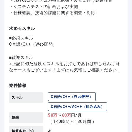
・既存CADシステムの機能拡張・改善に伴う製造作業
・システムテストの計画および実施
・仕様確認、技術的課題に関する調査・対応
求めるスキル
必須スキル
C言語/C++（Web開発）
歓迎スキル
上記に似た経験やスキルをお持ちであれば申し込み可能
なケースもございます！まずはお気軽にご相談ください！
案件情報
C言語/C++（Web開発）
スキル
C言語/C++/VC++（組み込み）
50
万
〜
60
万
円/月
報酬
（ 140時間 ~ 180時間 ）
有
精算条件