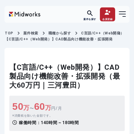
案件を探す
会員登録
TOP
案件検索
職種から探す
C言語/C++（Web開発）
【C言語/C++（Web開発）】CAD製品向け機能改善・拡張開発
【C言語/C++（Web開発）】CAD
製品向け機能改善・拡張開発（最
大60万円｜三河豊田）
50
60
万
万
〜
円/月
消費税を除いた金額です。
稼働時間：
140時間 ~ 180時間