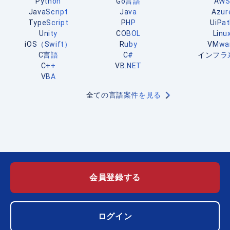
Python
Go言語
AW
JavaScript
Java
Azur
TypeScript
PHP
UiPa
Unity
COBOL
Linu
iOS（Swift）
Ruby
VMwa
C言語
C#
インフラ
C++
VB.NET
VBA
全ての言語案件を見る
会員登録する
ログイン