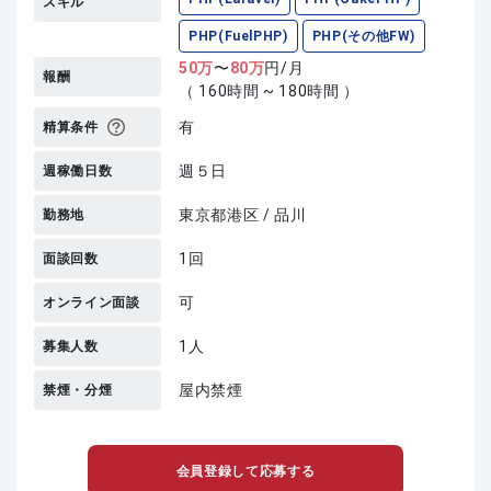
スキル
PHP(FuelPHP)
PHP(その他FW)
50
万
〜
80
万
円/月
報酬
（ 160時間 ~ 180時間 ）
有
精算条件
週５日
週稼働日数
東京都港区 / 品川
勤務地
1回
面談回数
可
オンライン面談
1人
募集人数
屋内禁煙
禁煙・分煙
会員登録して応募する