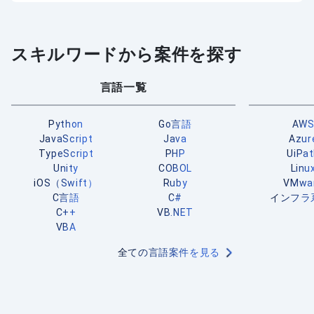
スキルワードから案件を探す
言語一覧
Python
Go言語
AW
JavaScript
Java
Azur
TypeScript
PHP
UiPa
Unity
COBOL
Linu
iOS（Swift）
Ruby
VMwa
C言語
C#
インフラ
C++
VB.NET
VBA
全ての言語案件を見る