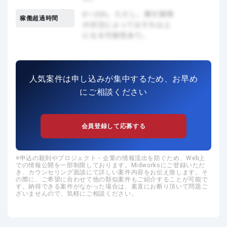
稼働超過時間
人気案件は申し込みが集中するため、お早め
にご相談ください
会員登録して応募する
申込の殺到やプロジェクト・企業の情報流出を防ぐため、Web上
での情報公開を一部制限しております。Midworksにご登録いただ
き、カウンセリング面談にて詳しい案件内容をお伝え致します。そ
の際に、ご希望に合わせて他の類似案件もご紹介することが可能で
す。納得できる案件がなかった場合は、素直にお断り頂いて問題ご
ざいませんので、気軽にご相談ください。