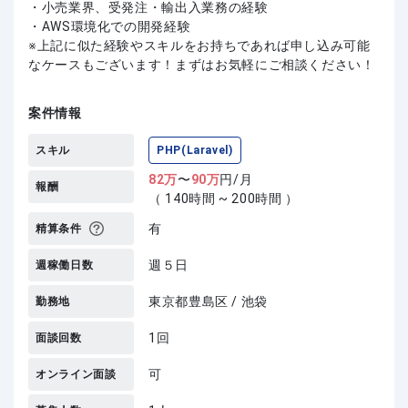
・小売業界、受発注・輸出入業務の経験
・AWS環境化での開発経験
上記に似た経験やスキルをお持ちであれば申し込み可能
なケースもございます！まずはお気軽にご相談ください！
案件情報
スキル
PHP(Laravel)
82
万
〜
90
万
円/月
報酬
（ 140時間 ~ 200時間 ）
有
精算条件
週５日
週稼働日数
東京都豊島区 / 池袋
勤務地
1回
面談回数
可
オンライン面談