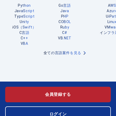
Python
Go言語
AW
JavaScript
Java
Azur
TypeScript
PHP
UiPa
Unity
COBOL
Linu
iOS（Swift）
Ruby
VMwa
C言語
C#
インフラ
C++
VB.NET
VBA
全ての言語案件を見る
会員登録する
ログイン