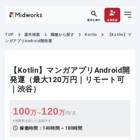
案件を探す
会員登録
TOP
案件検索
職種から探す
Kotlin
【Kotlin】マ
ンガアプリAndroid開発運
【Kotlin】マンガアプリAndroid開
発運（最大120万円｜リモート可
｜渋谷）
100
120
万
万
〜
円/月
消費税を除いた金額です。
稼働時間：
140時間 ~ 180時間