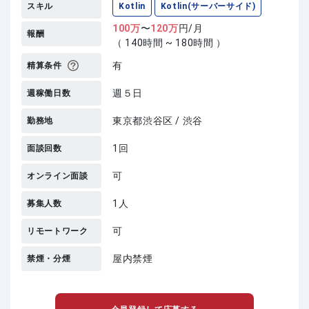
スキル
Kotlin
Kotlin(サーバーサイド)
100
万
〜
120
万
円/月
報酬
（ 140時間 ~ 180時間 ）
有
精算条件
週５日
週稼働日数
東京都渋谷区 / 渋谷
勤務地
1回
面談回数
可
オンライン面談
1人
募集人数
可
リモートワーク
屋内禁煙
禁煙・分煙