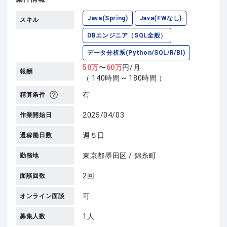
Java(Spring)
Java(FWなし)
スキル
DBエンジニア（SQL全般）
データ分析系(Python/SQL/R/BI)
50
万
〜
60
万
円/月
報酬
（ 140時間 ~ 180時間 ）
有
精算条件
2025/04/03
作業開始日
週５日
週稼働日数
東京都墨田区 / 錦糸町
勤務地
2回
面談回数
可
オンライン面談
1人
募集人数