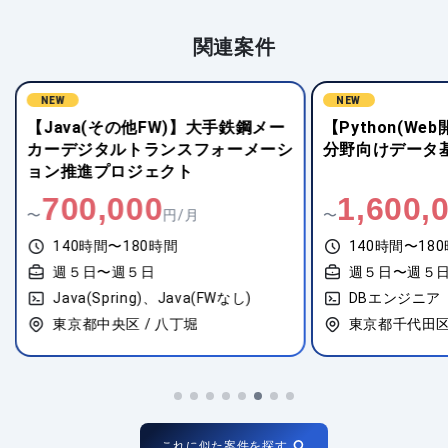
関連案件
NEW
NEW
【Java(その他FW)】大手鉄鋼メー
【Python(W
カーデジタルトランスフォーメーシ
分野向けデータ
ョン推進プロジェクト
700,000
1,600,
〜
円/月
〜
140時間〜180時間
140時間〜18
週５日〜週５日
週５日〜週５
Java(Spring)、Java(FWなし)
DBエンジニア
東京都中央区 / 八丁堀
東京都千代田区 
これに似た案件を探す