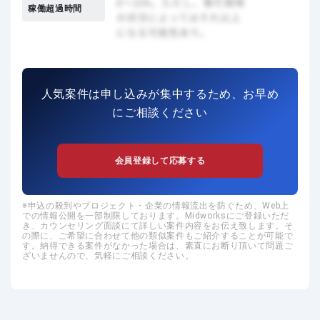
稼働超過時間
人気案件は申し込みが集中するため、お早め
にご相談ください
会員登録して応募する
申込の殺到やプロジェクト・企業の情報流出を防ぐため、Web上
での情報公開を一部制限しております。Midworksにご登録いただ
き、カウンセリング面談にて詳しい案件内容をお伝え致します。そ
の際に、ご希望に合わせて他の類似案件もご紹介することが可能で
す。納得できる案件がなかった場合は、素直にお断り頂いて問題ご
ざいませんので、気軽にご相談ください。