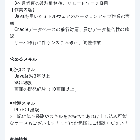
・3ヶ月程度の常駐勤務後、リモートワーク併用
【作業内容】
・Javaを用いたミドルウェアのバージョンアップ作業の実
施
・Oracleデータベースの移行対応、及びデータ整合性の確
認
・サーバ移行に伴うシステム修正、調整作業
求めるスキル
必須スキル
・Java経験3年以上
・SQL経験
・画面の開発経験（10画面以上）
歓迎スキル
・PL/SQL経験
上記に似た経験やスキルをお持ちであれば申し込み可能
なケースもございます！まずはお気軽にご相談ください！
案件情報