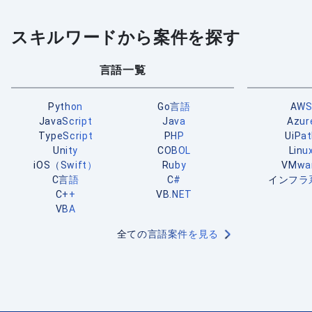
スキルワードから案件を探す
言語一覧
Python
Go言語
AW
JavaScript
Java
Azur
TypeScript
PHP
UiPa
Unity
COBOL
Linu
iOS（Swift）
Ruby
VMwa
C言語
C#
インフラ
C++
VB.NET
VBA
全ての言語案件を見る