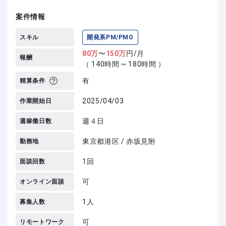
案件情報
スキル
開発系PM/PMO
80
万
〜
150
万
円/月
報酬
（ 140時間 ~ 180時間 ）
有
精算条件
2025/04/03
作業開始日
週４日
週稼働日数
東京都港区 / 赤坂見附
勤務地
1回
面談回数
可
オンライン面談
1人
募集人数
可
リモートワーク