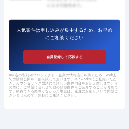
人気案件は申し込みが集中するため、お早め
にご相談ください
会員登録して応募する
申込の殺到やプロジェクト・企業の情報流出を防ぐため、Web上
での情報公開を一部制限しております。Midworksにご登録いただ
き、カウンセリング面談にて詳しい案件内容をお伝え致します。そ
の際に、ご希望に合わせて他の類似案件もご紹介することが可能で
す。納得できる案件がなかった場合は、素直にお断り頂いて問題ご
ざいませんので、気軽にご相談ください。