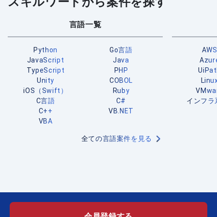
スキルワードから案件を探す
言語一覧
Python
Go言語
AW
JavaScript
Java
Azur
TypeScript
PHP
UiPa
Unity
COBOL
Linu
iOS（Swift）
Ruby
VMwa
C言語
C#
インフラ
C++
VB.NET
VBA
全ての言語案件を見る
会員登録する