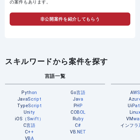
の案件もあります。
非公開案件を紹介してもらう
スキルワードから案件を探す
言語一覧
Python
Go言語
AW
JavaScript
Java
Azur
TypeScript
PHP
UiPa
Unity
COBOL
Linu
iOS（Swift）
Ruby
VMwa
C言語
C#
インフラ
C++
VB.NET
VBA