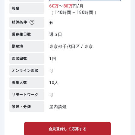
60
万
〜
80
万
円/月
報酬
（ 140時間 ~ 180時間 ）
有
精算条件
週５日
週稼働日数
東京都千代田区 / 東京
勤務地
1回
面談回数
可
オンライン面談
10人
募集人数
可
リモートワーク
屋内禁煙
禁煙・分煙
会員登録して応募する