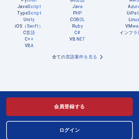
Python
Go言語
AW
JavaScript
Java
Azur
TypeScript
PHP
UiPa
Unity
COBOL
Linu
iOS（Swift）
Ruby
VMwa
C言語
C#
インフラ
C++
VB.NET
VBA
全ての言語案件を見る
会員登録する
ログイン