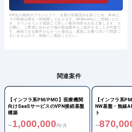
申込の殺到やプロジェクト・企業の情報流出を防ぐため、Web上
での情報公開を一部制限しております。Midworksにご登録いただ
き、カウンセリング面談にて詳しい案件内容をお伝え致します。そ
の際に、ご希望に合わせて他の類似案件もご紹介することが可能で
す。納得できる案件がなかった場合は、素直にお断り頂いて問題ご
ざいませんので、気軽にご相談ください。
関連案件
【インフラ系PM/PMO】医療機関
【インフラ系PM
向けSaaSサービスのVPN接続基盤
NW基盤・無線A
構築
ト
1,000,000
870,00
〜
円/月
〜