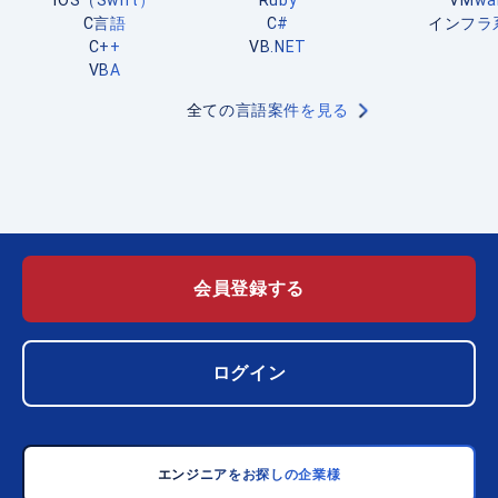
iOS（Swift）
Ruby
VMwa
C言語
C#
インフラ
C++
VB.NET
VBA
全ての言語案件を見る
会員登録する
ログイン
エンジニアをお探しの企業様