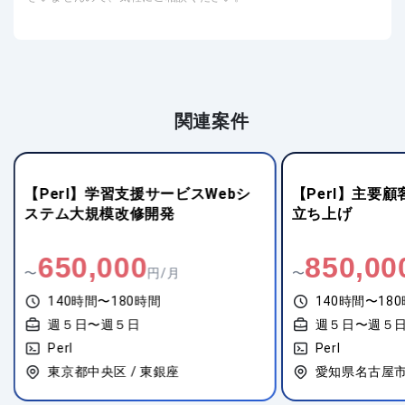
関連案件
【Perl】学習支援サービスWebシ
【Perl】主要
ステム大規模改修開発
立ち上げ
650,000
850,00
〜
円/月
〜
140時間〜180時間
140時間〜18
週５日〜週５日
週５日〜週５
Perl
Perl
東京都中央区 / 東銀座
愛知県名古屋市