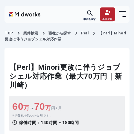
案件を探す
会員登録
TOP
案件検索
職種から探す
Perl
【Perl】Minori
更改に伴うジョブシェル対応作業
【Perl】Minori更改に伴うジョブ
シェル対応作業（最大70万円｜新
川崎）
60
70
万
万
〜
円/月
消費税を除いた金額です。
稼働時間：
140時間 ~ 180時間