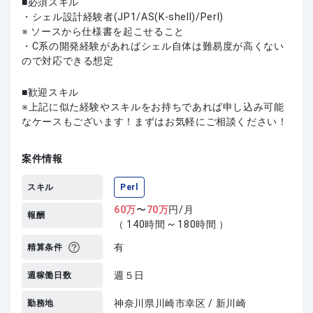
必須スキル
・シェル設計経験者(JP1/AS(K-shell)/Perl)
※ ソースから仕様書を起こせること
・C系の開発経験があればシェル自体は難易度が高くない
ので対応できる想定
歓迎スキル
上記に似た経験やスキルをお持ちであれば申し込み可能
なケースもございます！まずはお気軽にご相談ください！
案件情報
スキル
Perl
60
万
〜
70
万
円/月
報酬
（ 140時間 ~ 180時間 ）
有
精算条件
週５日
週稼働日数
神奈川県川崎市幸区 / 新川崎
勤務地