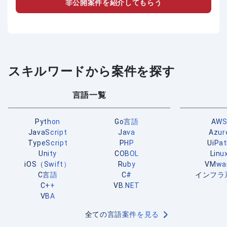
非公開案件を紹介してもらう
スキルワードから案件を探す
言語一覧
Python
Go言語
AW
JavaScript
Java
Azur
TypeScript
PHP
UiPa
Unity
COBOL
Linu
iOS（Swift）
Ruby
VMwa
C言語
C#
インフラ
C++
VB.NET
VBA
全ての言語案件を見る