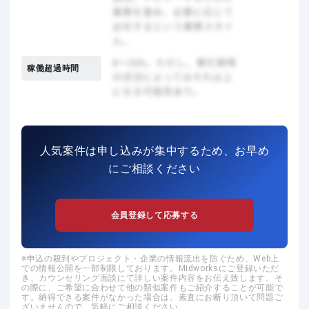
稼働超過時間
人気案件は申し込みが集中するため、お早め
にご相談ください
会員登録して応募する
申込の殺到やプロジェクト・企業の情報流出を防ぐため、Web上
での情報公開を一部制限しております。Midworksにご登録いただ
き、カウンセリング面談にて詳しい案件内容をお伝え致します。そ
の際に、ご希望に合わせて他の類似案件もご紹介することが可能で
す。納得できる案件がなかった場合は、素直にお断り頂いて問題ご
ざいませんので、気軽にご相談ください。