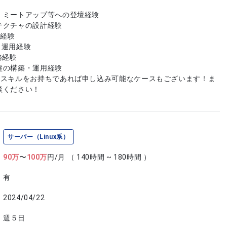
・ミートアップ等への登壇経験
テクチャの設計経験
用経験
計・運用経験
務経験
盤の構築・運用経験
やスキルをお持ちであれば申し込み可能なケースもございます！ま
談ください！
サーバー（Linux系）
90
万
〜
100
万
円/月
（ 140時間 ~ 180時間 ）
有
2024/04/22
週５日