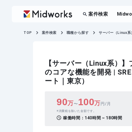
案件検索
Midw
TOP
案件検索
職種から探す
サーバー（Linux系
【サーバー（Linux系）
のコアな機能を開発 | S
ート｜東京）
90
100
万
万
〜
円/月
消費税を除いた金額です。
稼働時間：
140時間 ~ 180時間