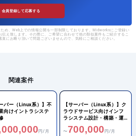
会員登録して応募する
め、Web上での情報公開を一部制限しております。Midworksにご登録い
お伝え致します。その際に、ご希望に合わせて他の類似案件もご紹介するこ
素直にお断り頂いて問題ございませんので、気軽にご相談ください。
関連案件
ーバー（Linux系）】不
【サーバー（Linux系）】ク
業向けイントラシステ
ラウドサービス向けインフ
修
ラシステム設計・構築・運
用
,000,000
700,000
円/月
〜
円/月