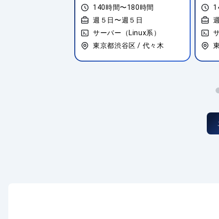
間〜180時間
140時間〜180時間
1
〜週５日
週５日〜週５日
（Linux系）
サーバー（Linux系）
サ
神奈川県横浜市西区 / みなとみらい
東京都渋谷区 / 代々木