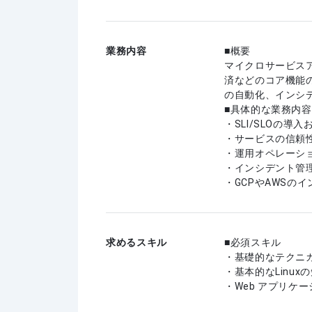
業務内容
■概要
マイクロサービス
済などのコア機能の
の自動化、インシ
■具体的な業務内容
・SLI/SLOの導
・サービスの信頼
・運用オペレーシ
・インシデント管
・GCPやAWSの
求めるスキル
必須スキル
・基礎的なテクニ
・基本的なLinux
・Web アプリケ