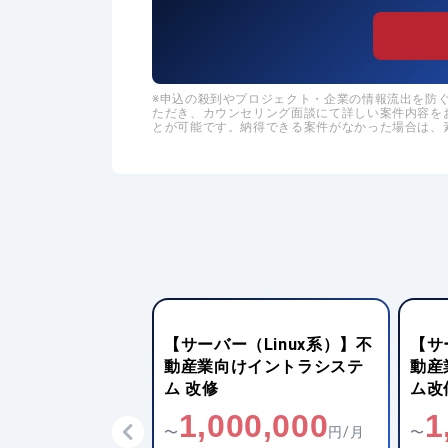
申込の殺到やプロジェクト・企業の情報流出を防ぐた
ただき、カウンセリング面談にて詳しい案件内容を
とが可能です。納得できる案件がなかった場合は、
ドエンジニア
【サーバー（Linux系）】不
【サ
】AWS移行および基
動産業向けイントラシステ
動産
ム 改修
ム改
,000
1,000,000
1
円/月
〜
円/月
〜