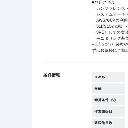
歓迎スキル
・カンファレンス
・システムアーキ
・AWS/GCPの利
・SLI/SLOの設
・SREとしての実
・モニタリング基
上記に似た経験
ずはお気軽にご相
案件情報
スキル
報酬
精算条件
作業開始日
週稼働日数