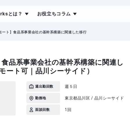
orksとは？
お役立ちコラム
.4リモート】食品系事業会社の基幹系構築に関連した移行
ート】食品系事業会社の基幹系構築に関連し
リモート可｜品川シーサイド）
週５日
週出勤回数
東京都品川区 / 品川シーサイド
勤務地
1回
面談回数