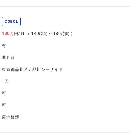
COBOL
100
万
円/月
（ 140時間 ~ 180時間 ）
有
週５日
東京都品川区 / 品川シーサイド
1回
可
可
屋内禁煙