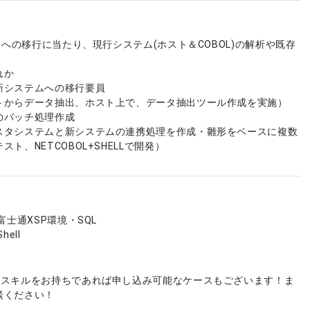
P)への移行に当たり、現行システム(ホスト＆COBOL)の解析や既存
れか
新システムへの移行要員
トからデータ抽出、ホスト上で、データ抽出ツール作成を実施）
のバッチ処理作成
スタシステムと新システムの連携処理を作成・雛形をベースに複数
ト、NETCOBOL+SHELLで開発）
富士通XSP環境・SQL
ell
やスキルをお持ちであれば申し込み可能なケースもございます！ま
談ください！