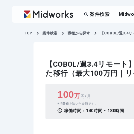
案件検索
Midw
TOP
案件検索
職種から探す
【COBOL/週3
【COBOL/週3.4リモ
た移行（最大100万円｜
100
万
円/月
消費税を除いた金額です。
稼働時間：
140時間 ~ 180時間