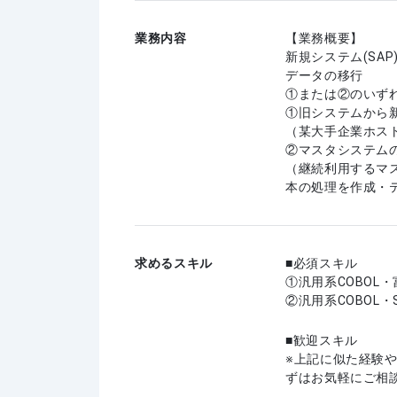
業務内容
【業務概要】
新規システム(SA
データの移行
①または②のいず
①旧システムから
（某大手企業ホス
②マスタシステム
（継続利用するマ
本の処理を作成・テス
求めるスキル
必須スキル
①汎用系COBOL・
②汎用系COBOL・Sh
歓迎スキル
上記に似た経験
ずはお気軽にご相