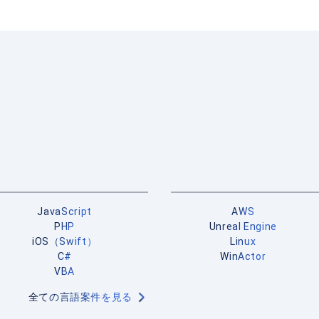
JavaScript
AWS
PHP
Unreal Engine
iOS（Swift）
Linux
C#
WinActor
VBA
全ての言語案件を見る