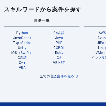
スキルワードから案件を探す
言語一覧
Python
Go言語
AW
JavaScript
Java
Azur
TypeScript
PHP
UiPa
Unity
COBOL
Linu
iOS（Swift）
Ruby
VMwa
C言語
C#
インフラ
C++
VB.NET
VBA
全ての言語案件を見る