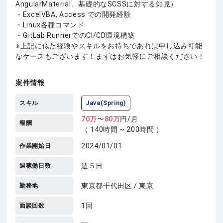
AngularMaterial、基礎的なSCSSに対する知見）
・ExcelVBA, Access での開発経験
・Linux各種コマンド
・GitLab RunnerでのCI/CD環境構築
上記に似た経験やスキルをお持ちであれば申し込み可能
なケースもございます！まずはお気軽にご相談ください！
案件情報
スキル
Java(Spring)
70
万
〜
80
万
円/月
報酬
（ 140時間 ~ 200時間 ）
2024/01/01
作業開始日
週５日
週稼働日数
東京都千代田区 / 東京
勤務地
1回
面談回数