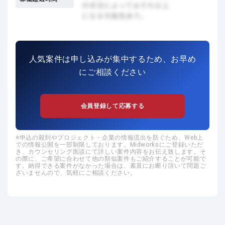
人気案件は申し込みが集中するため、お早め
にご相談ください
会員登録して応募する
申込の殺到やプロジェクト・企業の情報流出を防ぐため、Web上
での情報公開を一部制限しております。Midworksにご登録いただ
き、カウンセリング面談にて詳しい案件内容をお伝え致します。そ
の際に、ご希望に合わせて他の類似案件もご紹介することが可能で
す。納得できる案件がなかった場合は、素直にお断り頂いて問題ご
ざいませんので、気軽にご相談ください。