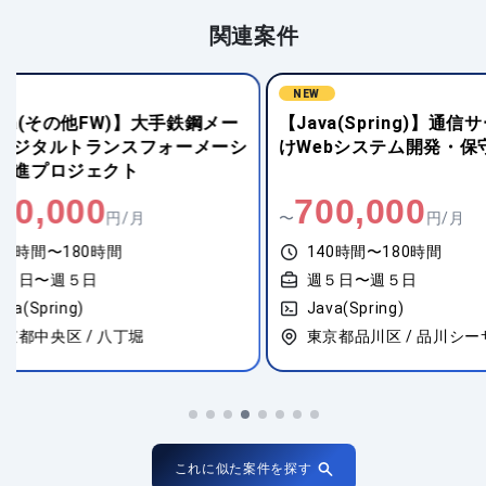
関連案件
NEW
NEW
【Java(Spring)】通信サービス向
【Java(FWな
けWebシステム開発・保守対応
業向け業務シス
700,000
700,00
〜
円/月
〜
140時間〜180時間
140時間〜18
週５日〜週５日
週５日〜週５
Java(Spring)
Java(Spring)
東京都品川区 / 品川シーサイド
愛知県名古屋市
これに似た案件を探す