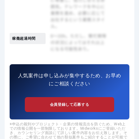
稼働超過時間
人気案件は申し込みが集中するため、お早め
にご相談ください
会員登録して応募する
申込の殺到やプロジェクト・企業の情報流出を防ぐため、Web上
での情報公開を一部制限しております。Midworksにご登録いただ
き、カウンセリング面談にて詳しい案件内容をお伝え致します。そ
の際に、ご希望に合わせて他の類似案件もご紹介することが可能で