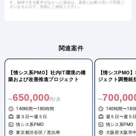
す。納得できる案件がなかった場合は、素直にお断り頂いて問題ご
ざいませんので、気軽にご相談ください。
関連案件
【情シスPMO】社内システムプロ
【情シス系PM
ジェクト調整統括管理
Webサービス企
調整
700,000
1,300,
〜
円/月
〜
140時間〜180時間
140時間〜18
週５日〜週５日
週５日〜週５
情シス系PMO
情シス系PMO
大阪府大阪市中央区 / 谷町四丁目
東京都千代田区 