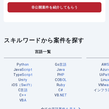
非公開案件を紹介してもらう
スキルワードから案件を探す
言語一覧
Python
Go言語
AW
JavaScript
Java
Azur
TypeScript
PHP
UiPa
Unity
COBOL
Linu
iOS（Swift）
Ruby
VMwa
C言語
C#
インフラ
C++
VB.NET
VBA