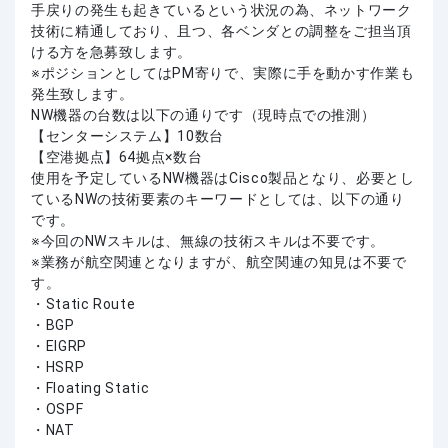
手戻りの発生も起きているという状況の為、ネットワーク
技術に精通しており、且つ、各ベンダとの調整をご担当頂
ける方を急募致します。
※ポジションとしてはPM寄りで、実際に手を動かす作業も
発生致します。
NW機器の台数は以下の通りです（現時点での推測）
【センターシステム】10数台
【空港拠点】64拠点×数台
使用を予定しているNW機器はCisco製品となり、必要とし
ているNWの技術要素のキーワードとしては、以下の通り
です。
※今回のNWスキルは、無線の技術スキルは不要です。
※業務が航空関連となりますが、航空関連の知見は不要で
す。
・Static Route
・BGP
・EIGRP
・HSRP
・Floating Static
・OSPF
・NAT