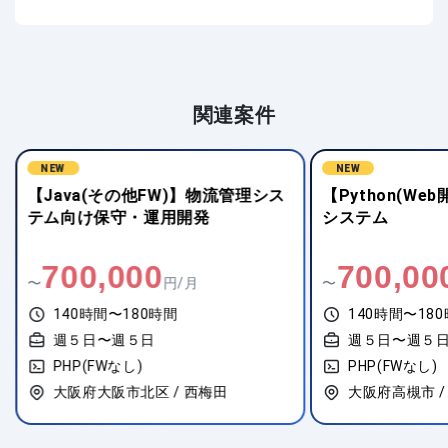
関連案件
NEW
NEW
【Java(その他FW)】物流管理シス
【Python(W
テム向け保守・運用開発
システム
700,000
700,00
〜
円/月
〜
140時間〜180時間
140時間〜18
週５日〜週５日
週５日〜週５
PHP(FWなし)
PHP(FWなし)
大阪府大阪市北区 / 西梅田
大阪府高槻市 /