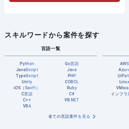
スキルワードから案件を探す
言語一覧
Python
Go言語
AW
JavaScript
Java
Azur
TypeScript
PHP
UiPa
Unity
COBOL
Linu
iOS（Swift）
Ruby
VMwa
C言語
C#
インフラ
C++
VB.NET
VBA
全ての言語案件を見る