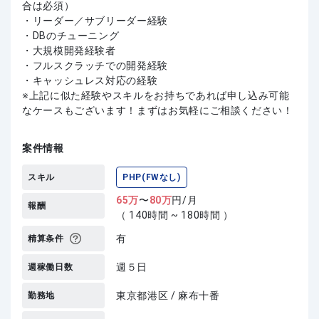
合は必須）
・リーダー／サブリーダー経験
・DBのチューニング
・大規模開発経験者
・フルスクラッチでの開発経験
・キャッシュレス対応の経験
上記に似た経験やスキルをお持ちであれば申し込み可能
なケースもございます！まずはお気軽にご相談ください！
案件情報
スキル
PHP(FWなし)
65
万
〜
80
万
円/月
報酬
（ 140時間 ~ 180時間 ）
有
精算条件
週５日
週稼働日数
東京都港区 / 麻布十番
勤務地