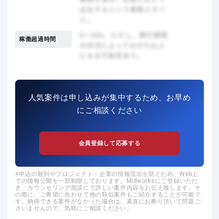
稼働超過時間
人気案件は申し込みが集中するため、お早め
にご相談ください
会員登録して応募する
申込の殺到やプロジェクト・企業の情報流出を防ぐため、Web上
での情報公開を一部制限しております。Midworksにご登録いただ
き、カウンセリング面談にて詳しい案件内容をお伝え致します。そ
の際に、ご希望に合わせて他の類似案件もご紹介することが可能で
す。納得できる案件がなかった場合は、素直にお断り頂いて問題ご
ざいませんので、気軽にご相談ください。